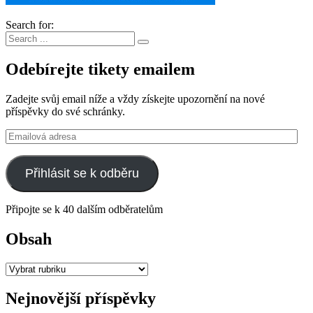
Search for:
Odebírejte tikety emailem
Zadejte svůj email níže a vždy získejte upozornění na nové
příspěvky do své schránky.
Emailová
adresa
Přihlásit se k odběru
Připojte se k 40 dalším odběratelům
Obsah
Obsah
Nejnovější příspěvky