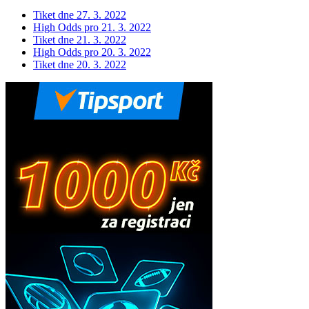
Tiket dne 27. 3. 2022
High Odds pro 21. 3. 2022
Tiket dne 21. 3. 2022
High Odds pro 20. 3. 2022
Tiket dne 20. 3. 2022