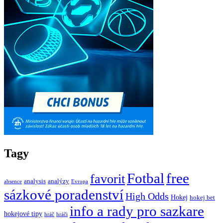
Tagy
Fotbal
free
favorit
analysis
analýzy
absence
Evropa
sázkové poradenství
High Odds
Hokej
hokej bet
info a rady pro sazkare
hokejové tipy
hráč
hráči