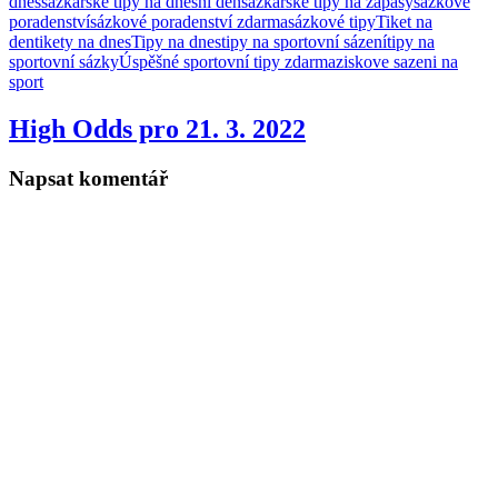
dnes
sázkařské tipy na dnešní den
sazkarske tipy na zapasy
sázkové
poradenství
sázkové poradenství zdarma
sázkové tipy
Tiket na
den
tikety na dnes
Tipy na dnes
tipy na sportovní sázení
tipy na
sportovní sázky
Úspěšné sportovní tipy zdarma
ziskove sazeni na
sport
High Odds pro 21. 3. 2022
Napsat komentář