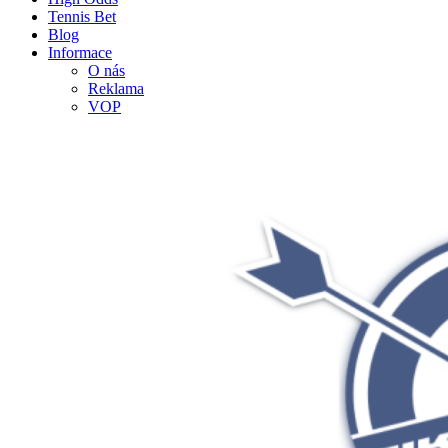
Tennis Bet
Blog
Informace
O nás
Reklama
VOP