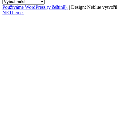
Archív
Používáme WordPress (v češtině).
|
Design: Neblue vytvořil
NEThemes
.