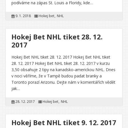
podíváme na zápas St. Louis a Floridy, kde…
9. 1. 2018
Hokej bet
NHL
Hokej Bet NHL tiket 28. 12.
2017
Hokej Bet NHL tiket 28. 12. 2017 Hokej Bet NHL tiket
28. 12. 2017 Hokej Bet NHL tiket 28. 12. 2017 v kurzu
3,50 obsahuje 2 tipy na kanadsko-americkou NHL. Dnes
v noci věříme, že v Tampě budou padat branky a
Toronto porazí Arizonu. Dejte nám v komentářích vědět
jak…
28. 12. 2017
Hokej bet
NHL
Hokej Bet NHL tiket 9. 12. 2017