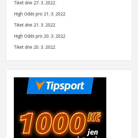
Tiket dne 27. 3. 2022
High Odds pro 21. 3. 2022
Tiket dne 21. 3. 2022
High Odds pro 20. 3. 2022
Tiket dne 20. 3. 2022