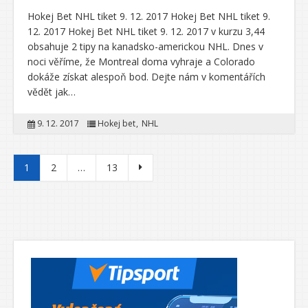
Hokej Bet NHL tiket 9. 12. 2017 Hokej Bet NHL tiket 9.
12. 2017 Hokej Bet NHL tiket 9. 12. 2017 v kurzu 3,44
obsahuje 2 tipy na kanadsko-americkou NHL. Dnes v
noci věříme, že Montreal doma vyhraje a Colorado
dokáže získat alespoň bod. Dejte nám v komentářích
vědět jak…
9. 12. 2017
Hokej bet
NHL
Stránkování příspěvků
1
2
…
13