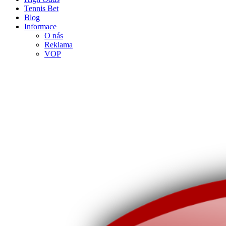
Tennis Bet
Blog
Informace
O nás
Reklama
VOP