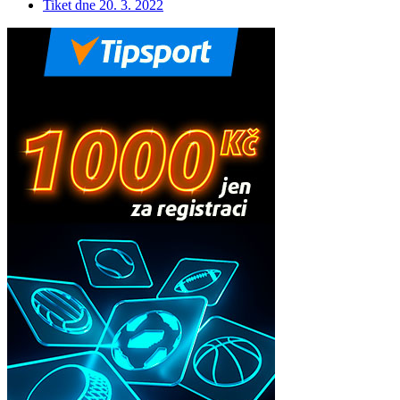
Tiket dne 20. 3. 2022