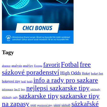
Tagy
Fotbal
free
favorit
analysis
analýzy
absence
Evropa
sázkové poradenství
High Odds
Hokej
hokej bet
info a rady pro sazkare
hokejové tipy
hráč
hráči
nejlepsi sazkarske tipy
informace
Jan E
ligy
odchody
sazkarske tipy
sazkarske tipy
rady
příchody
na zapasy
sázkařské
sázení
sázkaři
sport
sportovní tipy