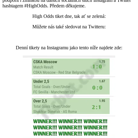
podpořit i zmínkou na dalších sociálních sítích Instagram a Twitter
hashtagem #HighOdds. Předem děkujeme.
High Odds tiket dne, tak ať se zelená:
Můžete nás také sledovat na Twitteru:
Denní tikety na Instagramu jako tento níže najdete zde: