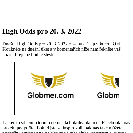
High Odds pro 20. 3. 2022
Dnešní High Odds pro 20. 3. 2022 obsahuje 1 tip v kurzu 3,04.
Koukněte na dnešní tiket a v komentářích níže nám řekněte váš
názor. Přejeme hodně štěstí!
Lajkem a sdílením tohoto nebo jakéhokoliv tiketu na Facebooku náš
projekt podpoříte. Pokud jste se inspirovali, pak nás také můžete