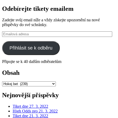
Odebírejte tikety emailem
Zadejte svůj email níže a vždy získejte upozornění na nové
příspěvky do své schránky.
Emailová
adresa
Přihlásit se k odběru
Připojte se k 40 dalším odběratelům
Obsah
Obsah
Nejnovější příspěvky
Tiket dne 27. 3. 2022
High Odds pro 21. 3. 2022
Tiket dne 21. 3. 2022