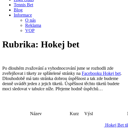
Tennis Bet
Blog
Informace
O nás
Reklama
VOP
Rubrika:
Hokej bet
Po dlouhém zvažování a vyhodnocování jsme se rozhodli zde
zveřejňovat i tikety ze spřátelené stránky na
Facebooku Hokej bet
.
Dlouhodobě má tato stránka dobrou úspěšnost a tak zde budeme
denně uvádět jeden z jejich tiketů. Úspěšnost těchto tiketů budete
moci sledovat v tabulce níže. Přejeme hodně úspěchů…
Název
Kurz
Výsl
Hokej Bet ti