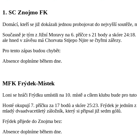
1. SC Znojmo FK
Domácí, kteří se již dokázali jednou probojovat do nejvyšší soutěže, 
Současně je tým z Jižní Moravy na 6. příčce s 21 body a skóre 24:18
ale hned v závěsu má Chorvata Stijepo Njire se čtyřmi zářezy.
Pro tento zápas budou chybět:
Absence doplníme během dne.
MFK Frýdek-Místek
Loni se hráči Frýdku umístili na 10. místě a cílem klubu bude pro tuto
Hosté okupují 7. příčku za 17 bodů a skóre 25:23. Frýdek je jedním z
mladý dvaadvacetiletý záložník, který si připsal již sedm gólů.
Frýdek přijede do Znojma bez:
Absence doplníme během dne.