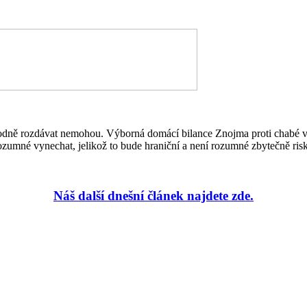
zhodně rozdávat nemohou. Výborná domácí bilance Znojma proti chabé v
zumné vynechat, jelikož to bude hraniční a není rozumné zbytečně ris
Náš další dnešní článek najdete zde.