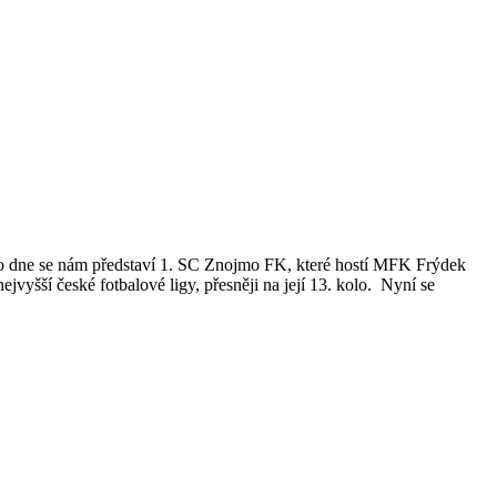
oto dne se nám představí 1. SC Znojmo FK, které hostí MFK Frýdek
vyšší české fotbalové ligy, přesněji na její 13. kolo. Nyní se