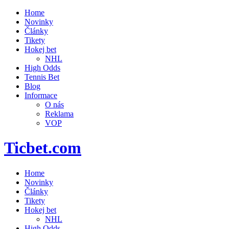
Home
Novinky
Články
Tikety
Hokej bet
NHL
High Odds
Tennis Bet
Blog
Informace
O nás
Reklama
VOP
Ticbet.com
Home
Novinky
Články
Tikety
Hokej bet
NHL
High Odds