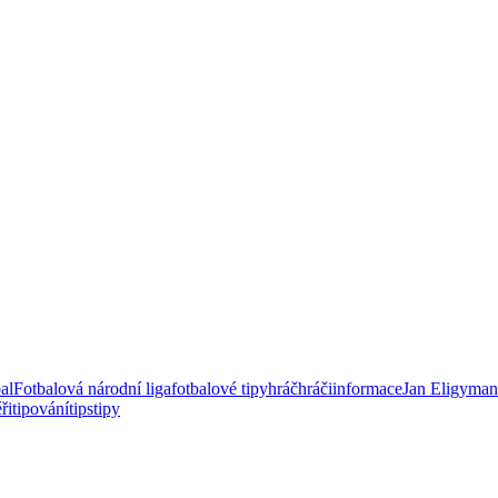
al
Fotbalová národní liga
fotbalové tipy
hráč
hráči
informace
Jan E
ligy
man
éři
tipování
tips
tipy