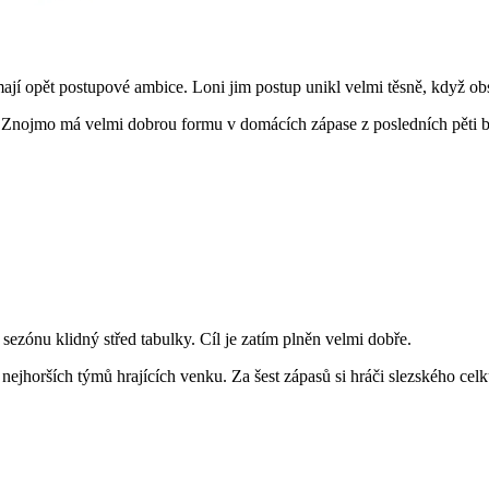
mají opět postupové ambice. Loni jim postup unikl velmi těsně, když obs
. Znojmo má velmi dobrou formu v domácích zápase z posledních pěti br
 sezónu klidný střed tabulky. Cíl je zatím plněn velmi dobře.
 nejhorších týmů hrajících venku. Za šest zápasů si hráči slezského ce