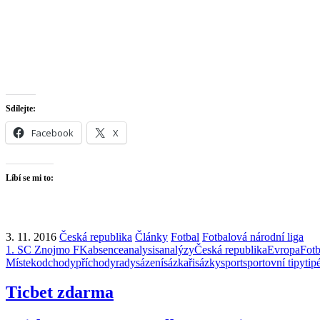
Sdílejte:
Facebook
X
Líbí se mi to:
3. 11. 2016
Česká republika
Články
Fotbal
Fotbalová národní liga
1. SC Znojmo FK
absence
analysis
analýzy
Česká republika
Evropa
Fotb
Místek
odchody
příchody
rady
sázení
sázkaři
sázky
sport
sportovní tipy
tip
Ticbet zdarma