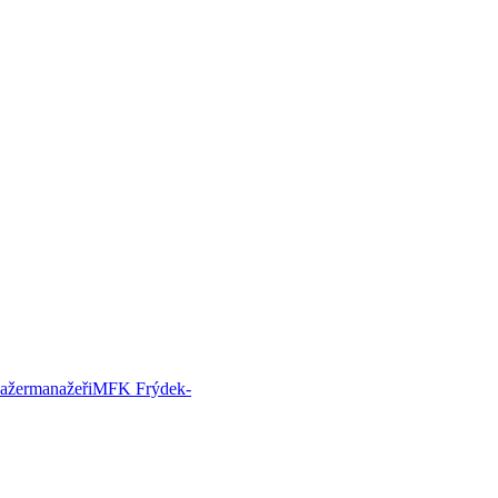
ažer
manažeři
MFK Frýdek-