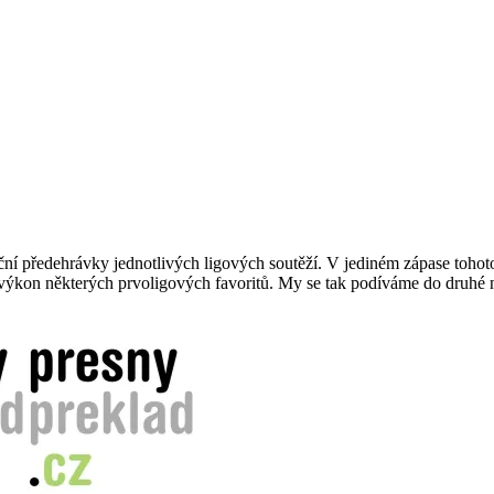
ční předehrávky jednotlivých ligových soutěží. V jediném zápase toh
výkon některých prvoligových favoritů. My se tak podíváme do druhé nej