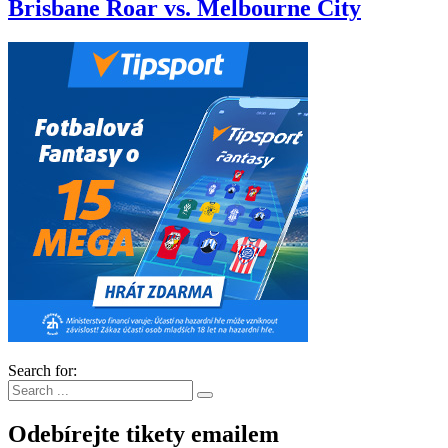
Brisbane Roar vs. Melbourne City
Search for:
Odebírejte tikety emailem