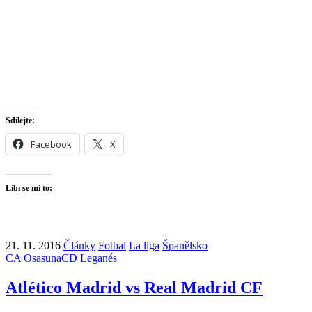
Sdílejte:
Facebook
X
Líbí se mi to:
21. 11. 2016
Články
Fotbal
La liga
Španělsko
CA Osasuna
CD Leganés
Atlético Madrid vs Real Madrid CF