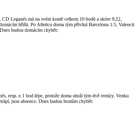
rid. CD Leganés má na svém kontě celkem 10 bodů a skóre 9:22,
omácím hřišti. Po Atleticu doma tým přivítal Barcelonu 1:5, Valencii
é. Dnes budou domácím chybět:
és, resp. o 1 bod lépe, protože doma uhrál tým dvě remízy. Venku
 trápí, jsou absence. Dnes budou hostům chybět: