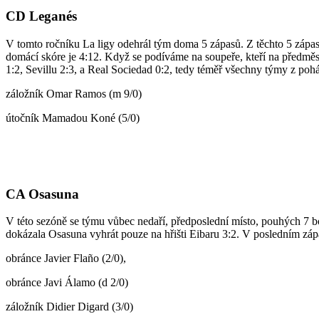
CD Leganés
V tomto ročníku La ligy odehrál tým doma 5 zápasů. Z těchto 5 zápa
domácí skóre je 4:12. Když se podíváme na soupeře, kteří na předměst
1:2, Sevillu 2:3, a Real Sociedad 0:2, tedy téměř všechny týmy z p
záložník Omar Ramos (m 9/0)
útočník Mamadou Koné (5/0)
CA Osasuna
V této sezóně se týmu vůbec nedaří, předposlední místo, pouhých 7 b
dokázala Osasuna vyhrát pouze na hřišti Eibaru 3:2. V posledním záp
obránce Javier Flaño (2/0),
obránce Javi Álamo (d 2/0)
záložník Didier Digard (3/0)