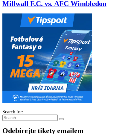
Millwall F.C. vs. AFC Wimbledon
Search for:
Odebírejte tikety emailem