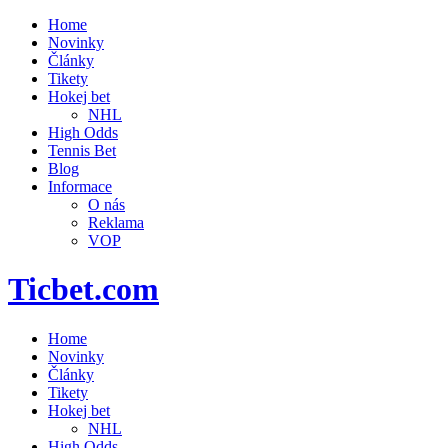
Home
Novinky
Články
Tikety
Hokej bet
NHL
High Odds
Tennis Bet
Blog
Informace
O nás
Reklama
VOP
Ticbet.com
Home
Novinky
Články
Tikety
Hokej bet
NHL
High Odds