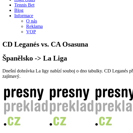
Tennis Bet
Blog
Informace
O nás
Reklama
VOP
CD Leganés vs. CA Osasuna
Španělsko -> La Liga
Dnešní dohrávka La ligy nabízí souboj o dno tabulky. CD Leganés při
zajímavý.