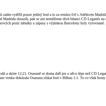
sů zatím vytěžil pouze jediný bod a to za remízu 0:0 s Atléticem Mad
í Madridu dorazili, pak se ani nemůžeme divit bilanci CD Leganés na d
ohárových pozic tabulky a zápasy s výjimkou Barcelony byly vyrovnan
odů a skóre 12:21. Osasuně se doma daří jen o něco lépe než CD Legan
ase venku dokázala Osasuna získat bod v Bilbau 1:1. To co však hosty