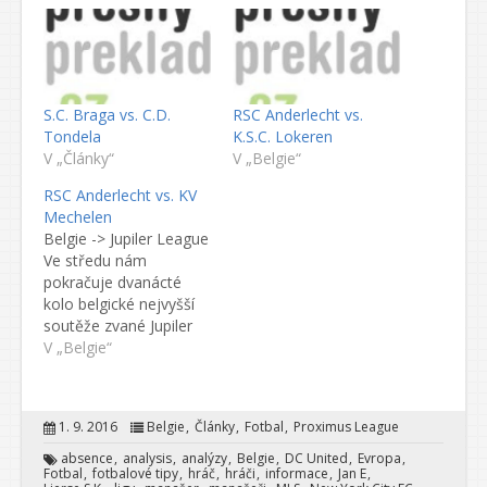
S.C. Braga vs. C.D.
RSC Anderlecht vs.
Tondela
K.S.C. Lokeren
V „Články“
V „Belgie“
RSC Anderlecht vs. KV
Mechelen
Belgie -> Jupiler League
Ve středu nám
pokračuje dvanácté
kolo belgické nejvyšší
soutěže zvané Jupiler
League. Čeká nás
V „Belgie“
několik zápasů, my si
vybrali duel mezi celky
Anderlecht a KV
1. 9. 2016
Belgie
Články
Fotbal
Proximus League
Mechelen. Belgická
soutěž je velmi
absence
analysis
analýzy
Belgie
DC United
Evropa
Fotbal
fotbalové tipy
hráč
hráči
informace
Jan E
vyrovnaná, jelikož při