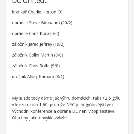
DC United:
brankář Charlie Horton (0)
obránce Steve Birnbaum (20/2)
obránce Chris Korb (0/0)
záložník Jared Jeffrey (19/2)
záložník Collin Martin (0/0)
záložník Chris Rolfe (9/0)
útočník Alhaji Kamara (8/1)
My si zde tedy dáme jak výhru domácích, tak i +2,5 gólu
v kurzu okolo 1,60, protože NYC je nejgólovější tým
Východní konference a obrana DC není v top sestavě.
Oba tipy jako obvykle zvlášť!!!