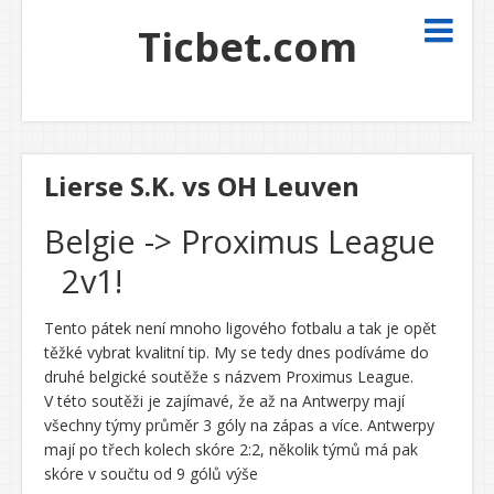
Ticbet.com
Lierse S.K. vs OH Leuven
Belgie -> Proximus League
2v1!
Tento pátek není mnoho ligového fotbalu a tak je opět
těžké vybrat kvalitní tip. My se tedy dnes podíváme do
druhé belgické soutěže s názvem Proximus League.
V této soutěži je zajímavé, že až na Antwerpy mají
všechny týmy průměr 3 góly na zápas a více. Antwerpy
mají po třech kolech skóre 2:2, několik týmů má pak
skóre v součtu od 9 gólů výše