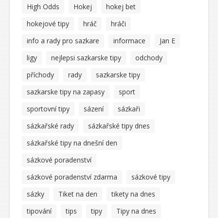
High Odds
Hokej
hokej bet
hokejové tipy
hráč
hráči
info a rady pro sazkare
informace
Jan E
ligy
nejlepsi sazkarske tipy
odchody
příchody
rady
sazkarske tipy
sazkarske tipy na zapasy
sport
sportovní tipy
sázení
sázkaři
sázkařské rady
sázkařské tipy dnes
sázkařské tipy na dnešní den
sázkové poradenství
sázkové poradenství zdarma
sázkové tipy
sázky
Tiket na den
tikety na dnes
tipování
tips
tipy
Tipy na dnes