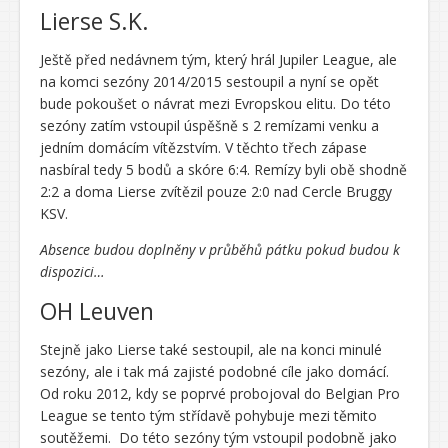
Lierse S.K.
Ještě před nedávnem tým, který hrál Jupiler League, ale
na komci sezóny 2014/2015 sestoupil a nyní se opět
bude pokoušet o návrat mezi Evropskou elitu. Do této
sezóny zatím vstoupil úspěšně s 2 remízami venku a
jedním domácím vítězstvím. V těchto třech zápase
nasbíral tedy 5 bodů a skóre 6:4. Remízy byli obě shodně
2:2 a doma Lierse zvítězil pouze 2:0 nad Cercle Bruggy
KSV.
Absence budou doplněny v průběhů pátku pokud budou k
dispozici…
OH Leuven
Stejně jako Lierse také sestoupil, ale na konci minulé
sezóny, ale i tak má zajisté podobné cíle jako domácí.
Od roku 2012, kdy se poprvé probojoval do Belgian Pro
League se tento tým střídavě pohybuje mezi těmito
soutěžemi. Do této sezóny tým vstoupil podobně jako