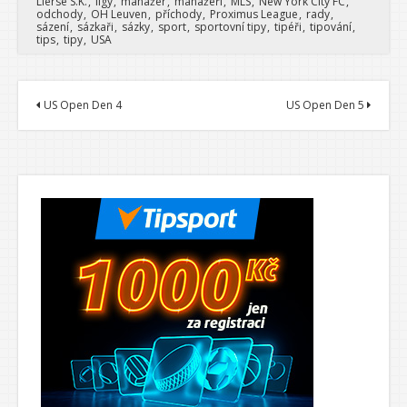
Lierse S.K.
ligy
manažer
manažeři
MLS
New York City FC
pohledu na tabulku
odchody
OH Leuven
příchody
Proximus League
rady
sázení
sázkaři
sázky
sport
sportovní tipy
tipéři
tipování
vidíme osmibodový
tips
tipy
USA
rozdíl mezi prvním a
desátým týmem ligy.
Pojďme…
US Open Den 4
US Open Den 5