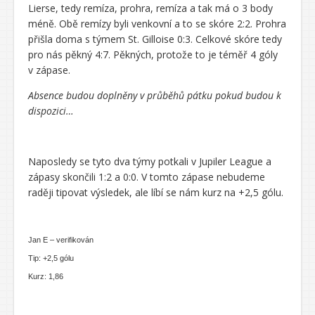
Lierse, tedy remíza, prohra, remíza a tak má o 3 body
méně. Obě remízy byli venkovní a to se skóre 2:2. Prohra
přišla doma s týmem St. Gilloise 0:3. Celkové skóre tedy
pro nás pěkný 4:7. Pěkných, protože to je téměř 4 góly
v zápase.
Absence budou doplněny v průběhů pátku pokud budou k
dispozici…
Naposledy se tyto dva týmy potkali v Jupiler League a
zápasy skončili 1:2 a 0:0. V tomto zápase nebudeme
raději tipovat výsledek, ale líbí se nám kurz na +2,5 gólu.
Jan E – verifikován
Tip: +2,5 gólu
Kurz: 1,86