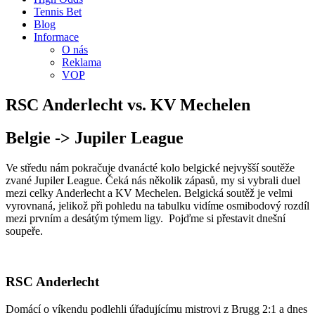
Tennis Bet
Blog
Informace
O nás
Reklama
VOP
RSC Anderlecht vs. KV Mechelen
Belgie -> Jupiler League
Ve středu nám pokračuje dvanácté kolo belgické nejvyšší soutěže
zvané Jupiler League. Čeká nás několik zápasů, my si vybrali duel
mezi celky Anderlecht a KV Mechelen. Belgická soutěž je velmi
vyrovnaná, jelikož při pohledu na tabulku vidíme osmibodový rozdíl
mezi prvním a desátým týmem ligy. Pojďme si přestavit dnešní
soupeře.
RSC Anderlecht
Domácí o víkendu podlehli úřadujícímu mistrovi z Brugg 2:1 a dnes