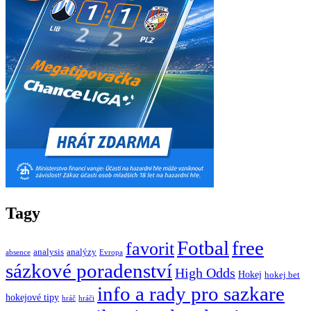
Tagy
Fotbal
free
favorit
analysis
analýzy
absence
Evropa
sázkové poradenství
High Odds
Hokej
hokej bet
info a rady pro sazkare
hokejové tipy
hráč
hráči