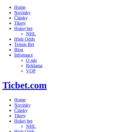
Home
Novinky
Články
Tikety
Hokej bet
NHL
High Odds
Tennis Bet
Blog
Informace
O nás
Reklama
VOP
Ticbet.com
Home
Novinky
Články
Tikety
Hokej bet
NHL
High Odds