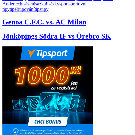
Anderlecht
sázení
sázkaři
sázky
sport
sportovní
tipy
tipéři
tipování
tips
tipy
Genoa C.F.C. vs. AC Milan
Jönköpings Södra IF vs Örebro SK