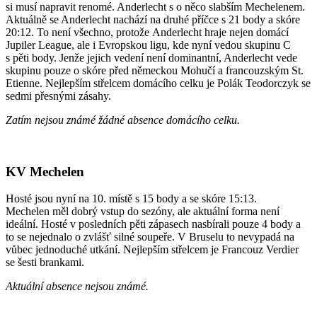
si musí napravit renomé. Anderlecht s o něco slabším Mechelenem.
Aktuálně se Anderlecht nachází na druhé příčce s 21 body a skóre
20:12. To není všechno, protože Anderlecht hraje nejen domácí
Jupiler League, ale i Evropskou ligu, kde nyní vedou skupinu C
s pěti body. Jenže jejich vedení není dominantní, Anderlecht vede
skupinu pouze o skóre před německou Mohučí a francouzským St.
Etienne. Nejlepším střelcem domácího celku je Polák Teodorczyk se
sedmi přesnými zásahy.
Zatím nejsou známé žádné absence domácího celku.
KV Mechelen
Hosté jsou nyní na 10. místě s 15 body a se skóre 15:13.
Mechelen měl dobrý vstup do sezóny, ale aktuální forma není
ideální. Hosté v posledních pěti zápasech nasbírali pouze 4 body a
to se nejednalo o zvlášť silné soupeře. V Bruselu to nevypadá na
vůbec jednoduché utkání. Nejlepším střelcem je Francouz Verdier
se šesti brankami.
Aktuální absence nejsou známé.