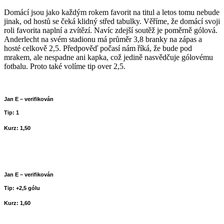
Domácí jsou jako každým rokem favorit na titul a letos tomu nebude
jinak, od hostů se čeká klidný střed tabulky. Věříme, že domácí svoji
roli favorita naplní a zvítězí. Navíc zdejší soutěž je poměrně gólová.
Anderlecht na svém stadionu má průměr 3,8 branky na zápas a
hosté celkově 2,5. Předpověď počasí nám říká, že bude pod
mrakem, ale nespadne ani kapka, což jedině nasvědčuje gólovému
fotbalu. Proto také volíme tip over 2,5.
Jan E – verifikován
Tip: 1
Kurz: 1,50
Jan E – verifikován
Tip: +2,5 gólu
Kurz: 1,60