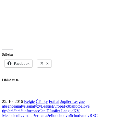
Sdílejte:
Facebook
X
Líbí se mi to:
25. 10. 2016
Belgie
Články
Fotbal
Jupiler League
absence
analysis
analýzy
Belgie
Evropa
Fotbal
fotbalové
tipy
hráč
hráči
informace
Jan E
Jupiler League
KV
Mechelen
ligy
manažer
manažeři
odchody
příchody
rady
RSC