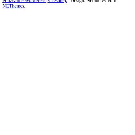
Používáme WordPress (v češtině).
|
Design: Neblue vytvořil
NEThemes
.