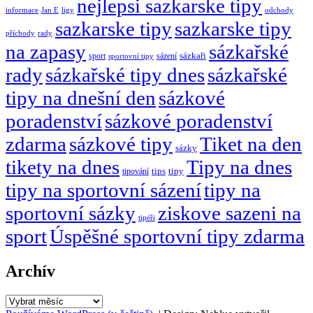
nejlepsi sazkarske tipy
informace
Jan E
ligy
odchody
sazkarske tipy
sazkarske tipy
rady
příchody
na zapasy
sázkařské
sázení
sázkaři
sport
sportovní tipy
rady
sázkařské tipy dnes
sázkařské
tipy na dnešní den
sázkové
poradenství
sázkové poradenství
zdarma
sázkové tipy
Tiket na den
sázky
tikety na dnes
Tipy na dnes
tipy
tipování
tips
tipy na sportovní sázení
tipy na
sportovní sázky
ziskove sazeni na
tipéři
sport
Úspěšné sportovní tipy zdarma
Archív
Archív