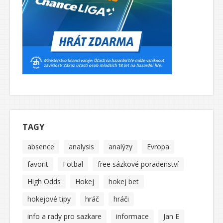
TAGY
absence
analysis
analýzy
Evropa
favorit
Fotbal
free sázkové poradenství
High Odds
Hokej
hokej bet
hokejové tipy
hráč
hráči
info a rady pro sazkare
informace
Jan E