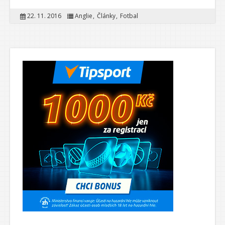
22. 11. 2016
Anglie
Články
Fotbal