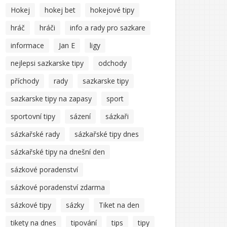
Hokej
hokej bet
hokejové tipy
hráč
hráči
info a rady pro sazkare
informace
Jan E
ligy
nejlepsi sazkarske tipy
odchody
příchody
rady
sazkarske tipy
sazkarske tipy na zapasy
sport
sportovní tipy
sázení
sázkaři
sázkařské rady
sázkařské tipy dnes
sázkařské tipy na dnešní den
sázkové poradenství
sázkové poradenství zdarma
sázkové tipy
sázky
Tiket na den
tikety na dnes
tipování
tips
tipy