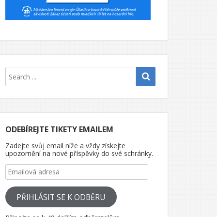
ODEBÍREJTE TIKETY EMAILEM
Zadejte svůj email níže a vždy získejte
upozornění na nové příspěvky do své schránky.
Emailová adresa
PŘIHLÁSIT SE K ODBĚRU