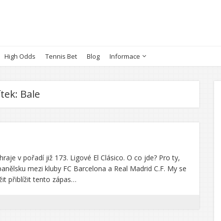
High Odds
Tennis Bet
Blog
Informace
ítek:
Bale
raje v pořadí již 173. Ligové El Clásico. O co jde? Pro ty,
Španělsku mezi kluby FC Barcelona a Real Madrid C.F. My se
t přiblížit tento zápas…