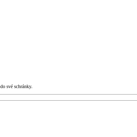
 do své schránky.