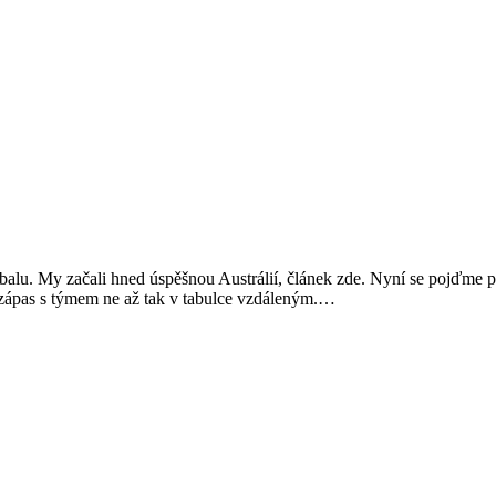
balu. My začali hned úspěšnou Austrálií, článek zde. Nyní se pojďme 
ý zápas s týmem ne až tak v tabulce vzdáleným.…