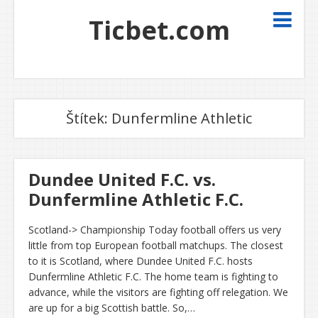
Ticbet.com
Štítek:
Dunfermline Athletic
Dundee United F.C. vs.
Dunfermline Athletic F.C.
Scotland-> Championship Today football offers us very
little from top European football matchups. The closest
to it is Scotland, where Dundee United F.C. hosts
Dunfermline Athletic F.C. The home team is fighting to
advance, while the visitors are fighting off relegation. We
are up for a big Scottish battle. So,…