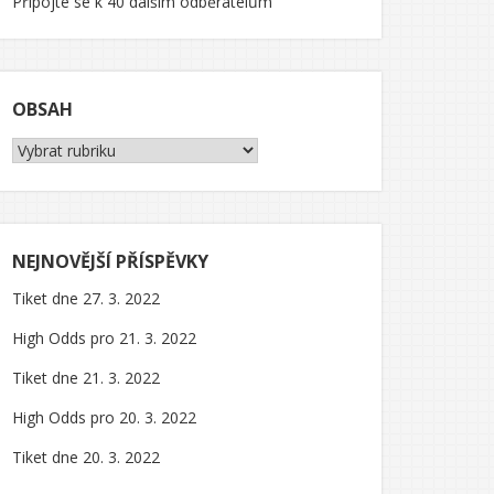
Připojte se k 40 dalším odběratelům
OBSAH
Obsah
NEJNOVĚJŠÍ PŘÍSPĚVKY
Tiket dne 27. 3. 2022
High Odds pro 21. 3. 2022
Tiket dne 21. 3. 2022
High Odds pro 20. 3. 2022
Tiket dne 20. 3. 2022