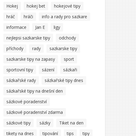
Hokej
hokej bet
hokejové tipy
hráč
hráči
info a rady pro sazkare
informace
Jan E
ligy
nejlepsi sazkarske tipy
odchody
příchody
rady
sazkarske tipy
sazkarske tipy na zapasy
sport
sportovní tipy
sázení
sázkaři
sázkařské rady
sázkařské tipy dnes
sázkařské tipy na dnešní den
sázkové poradenství
sázkové poradenství zdarma
sázkové tipy
sázky
Tiket na den
tikety na dnes
tipování
tips
tipy