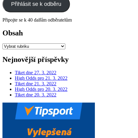
Přihlásit se k odběru
Připojte se k 40 dalším odběratelům
Obsah
Obsah
Nejnovější příspěvky
Tiket dne 27. 3. 2022
High Odds pro 21. 3. 2022
Tiket dne 21. 3. 2022
High Odds pro 20. 3. 2022
Tiket dne 20. 3. 2022