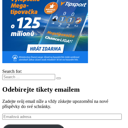
Search for:
Odebírejte tikety emailem
Zadejte svůj email níže a vždy získejte upozornění na nové
příspěvky do své schránky.
Emailová
adresa