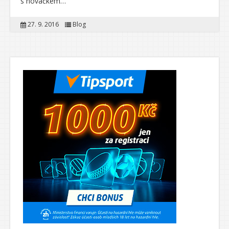
s nováčkem…
27. 9. 2016
Blog