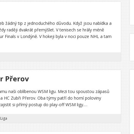
eb žádný tip z jednoduchého důvodu. Když jsou nabídka a
ždy raději dvakrát přemýšlet. V tenisech se hrály méně
 Finals v Londýně. V hokeji byla v noci pouze NHL a tam
br Přerov
amu naši oblíbenou WSM ligu. Mezi tou spoustou zápasů
o a HC Zubři Přerov. Oba týmy patří do horní poloviny
jistit si přímý postup do play-off WSM ligy.…
Liga