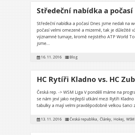
Středeční nabídka a počasí
Středeční nabídka a počasí Dnes jsme nedali na w
počasí velmi omezené a mizerné, tak je důležité v
významné turnaje, kromě nejistého ATP World Tour
jsme…
16. 11. 2016
Blog
HC Rytíři Kladno vs. HC Zu
Česká rep. -> WSM Liga V pondělí máme na progr
se nám jeví jako nejlepší utkání mezi Rytíři Kladn
tabulky a mají velmi pravděpodobně velkou šanci za
13. 11. 2016
Česká republika
Články
Hokej
WSM 