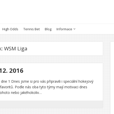
High Odds
Tennis Bet
Blog
Informace
k:
WSM Liga
12. 2016
dne 1 Dnes jsme si pro vás připravili i speciální hokejový
ů favoritů. Podle nás oba tyto týmy mají motivaci dnes
tohoto nebo jakéhokoliv…