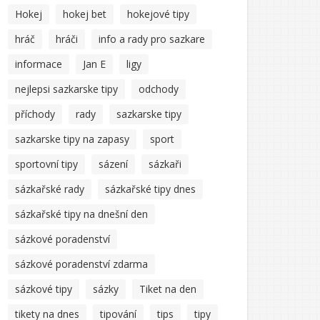
Hokej
hokej bet
hokejové tipy
hráč
hráči
info a rady pro sazkare
informace
Jan E
ligy
nejlepsi sazkarske tipy
odchody
příchody
rady
sazkarske tipy
sazkarske tipy na zapasy
sport
sportovní tipy
sázení
sázkaři
sázkařské rady
sázkařské tipy dnes
sázkařské tipy na dnešní den
sázkové poradenství
sázkové poradenství zdarma
sázkové tipy
sázky
Tiket na den
tikety na dnes
tipování
tips
tipy