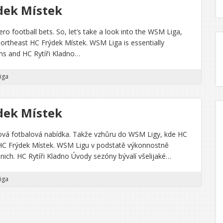
ýdek Místek
o football bets. So, let’s take a look into the WSM Liga,
ortheast HC Frýdek Místek. WSM Liga is essentially
ms and HC Rytíři Kladno…
iga
ýdek Místek
lová fotbalová nabídka. Takže vzhůru do WSM Ligy, kde HC
 HC Frýdek Místek. WSM Ligu v podstatě výkonnostně
 nich. HC Rytíři Kladno Úvody sezóny bývalí všelijaké…
iga