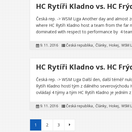
HC Rytíři Kladno vs. HC Fr
Česká rep. -> WSM Liga Another day and almost zer
where HC Rytíři Kladno host a team from the far n
dominated with respect to performance by 4 tea
9. 11. 2016
Česká republika
Články
Hokej
WSM L
HC Rytíři Kladno vs. HC Fr
Česká rep. -> WSM Liga Další den, další téměř nu
Rytíři Kladno hostí tým z dálného severovýchodu
ovládají 4 týmy a tým HC Rytíři Kladno je jedním z
9. 11. 2016
Česká republika
Články
Hokej
WSM L
Stránkování příspěvků
1
2
3