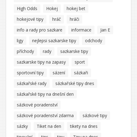
High Odds
Hokej
hokej bet
hokejové tipy
hráč
hráči
info a rady pro sazkare
informace
Jan E
ligy
nejlepsi sazkarske tipy
odchody
příchody
rady
sazkarske tipy
sazkarske tipy na zapasy
sport
sportovní tipy
sázení
sázkaři
sázkařské rady
sázkařské tipy dnes
sázkařské tipy na dnešní den
sázkové poradenství
sázkové poradenství zdarma
sázkové tipy
sázky
Tiket na den
tikety na dnes
tipování
tips
tipy
Tipy na dnes