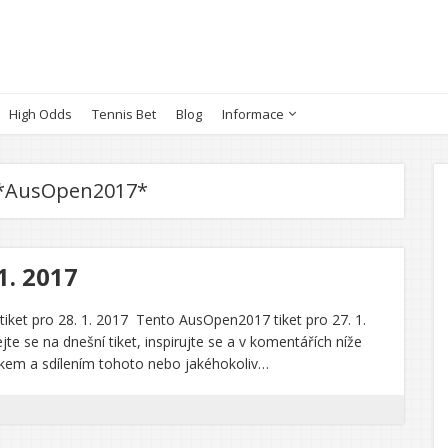
High Odds
Tennis Bet
Blog
Informace
*AusOpen2017*
1. 2017
ket pro 28. 1. 2017 Tento AusOpen2017 tiket pro 27. 1.
e se na dnešní tiket, inspirujte se a v komentářích níže
jkem a sdílením tohoto nebo jakéhokoliv…