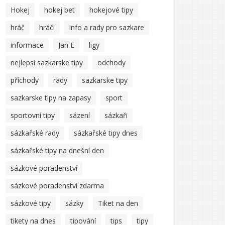
Hokej
hokej bet
hokejové tipy
hráč
hráči
info a rady pro sazkare
informace
Jan E
ligy
nejlepsi sazkarske tipy
odchody
příchody
rady
sazkarske tipy
sazkarske tipy na zapasy
sport
sportovní tipy
sázení
sázkaři
sázkařské rady
sázkařské tipy dnes
sázkařské tipy na dnešní den
sázkové poradenství
sázkové poradenství zdarma
sázkové tipy
sázky
Tiket na den
tikety na dnes
tipování
tips
tipy