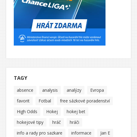
TAGY
absence
analysis
analýzy
Evropa
favorit
Fotbal
free sázkové poradenství
High Odds
Hokej
hokej bet
hokejové tipy
hráč
hráči
info a rady pro sazkare
informace
Jan E