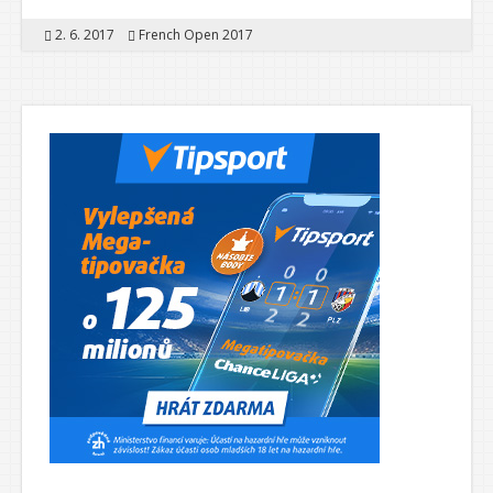
2. 6. 2017
French Open 2017