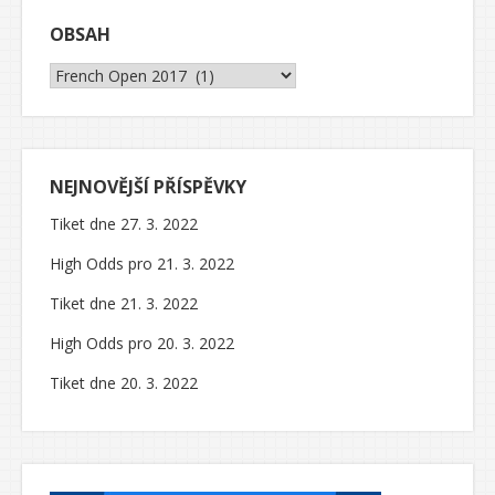
OBSAH
Obsah
NEJNOVĚJŠÍ PŘÍSPĚVKY
Tiket dne 27. 3. 2022
High Odds pro 21. 3. 2022
Tiket dne 21. 3. 2022
High Odds pro 20. 3. 2022
Tiket dne 20. 3. 2022