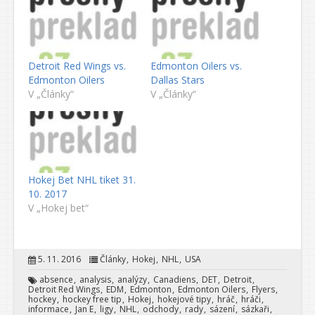
Detroit Red Wings vs.
Edmonton Oilers vs.
Edmonton Oilers
Dallas Stars
V „Články“
V „Články“
Hokej Bet NHL tiket 31.
10. 2017
V „Hokej bet“
5. 11. 2016
Články
Hokej
NHL
USA
absence
analysis
analýzy
Canadiens
DET
Detroit
Detroit Red Wings
EDM
Edmonton
Edmonton Oilers
Flyers
hockey
hockey free tip
Hokej
hokejové tipy
hráč
hráči
informace
Jan E
ligy
NHL
odchody
rady
sázení
sázkaři