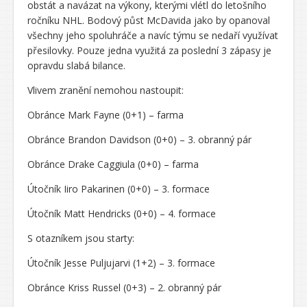
obstát a navázat na výkony, kterými vlétl do letošního
ročníku NHL. Bodový půst McDavida jako by opanoval
všechny jeho spoluhráče a navíc týmu se nedaří využívat
přesilovky. Pouze jedna využitá za poslední 3 zápasy je
opravdu slabá bilance.
Vlivem zranění nemohou nastoupit:
Obránce Mark Fayne (0+1) – farma
Obránce Brandon Davidson (0+0) – 3. obranný pár
Obránce Drake Caggiula (0+0) – farma
Útočník Iiro Pakarinen (0+0) – 3. formace
Útočník Matt Hendricks (0+0) – 4. formace
S otazníkem jsou starty:
Útočník Jesse Puljujarvi (1+2) – 3. formace
Obránce Kriss Russel (0+3) – 2. obranný pár