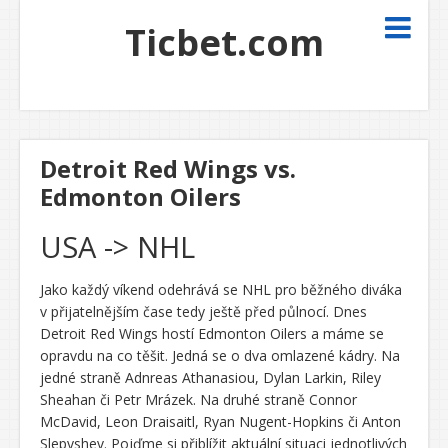
Ticbet.com
Detroit Red Wings vs.
Edmonton Oilers
USA -> NHL
Jako každý víkend odehrává se NHL pro běžného diváka
v přijatelnějším čase tedy ještě před půlnocí. Dnes
Detroit Red Wings hostí Edmonton Oilers a máme se
opravdu na co těšit. Jedná se o dva omlazené kádry. Na
jedné straně Adnreas Athanasiou, Dylan Larkin, Riley
Sheahan či Petr Mrázek. Na druhé straně Connor
McDavid, Leon Draisaitl, Ryan Nugent-Hopkins či Anton
Slepyshev. Pojďme si přiblížit aktuální situaci jednotlivých