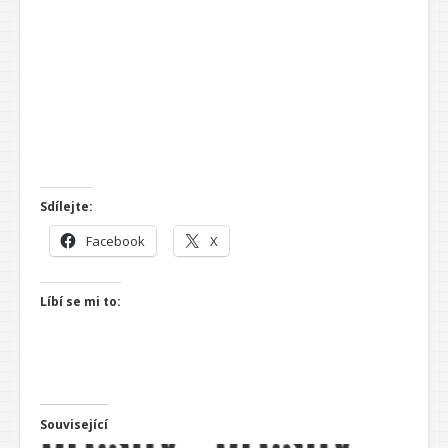
Sdílejte:
Facebook
X
Líbí se mi to:
Související