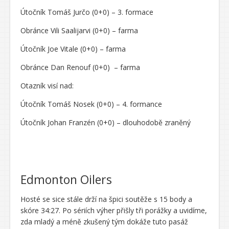
Útočník Tomáš Jurčo (0+0) – 3. formace
Obránce Vili Saalijarvi (0+0) – farma
Útočník Joe Vitale (0+0) – farma
Obránce Dan Renouf (0+0) – farma
Otazník visí nad:
Útočník Tomáš Nosek (0+0) – 4. formance
Útočník Johan Franzén (0+0) – dlouhodobě zraněný
Edmonton Oilers
Hosté se sice stále drží na špici soutěže s 15 body a
skóre 34:27. Po sériích výher přišly tři porážky a uvidíme,
zda mladý a méně zkušený tým dokáže tuto pasáž