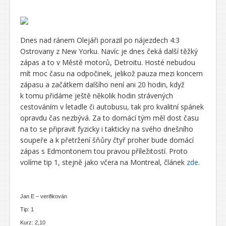
Dnes nad ránem Olejáři porazil po nájezdech 4:3
Ostrovany z New Yorku. Navíc je dnes čeká další těžký
zápas a to v Městě motorů, Detroitu. Hosté nebudou
mít moc času na odpočinek, jelikož pauza mezi koncem
zápasu a začátkem dalšího není ani 20 hodin, když
k tomu přidáme ještě několik hodin strávených
cestováním v letadle či autobusu, tak pro kvalitní spánek
opravdu čas nezbývá. Za to domácí tým měl dost času
na to se připravit fyzicky i takticky na svého dnešního
soupeře a k přetržení šňůry čtyř proher bude domácí
zápas s Edmontonem tou pravou příležitostí. Proto
volíme tip 1, stejně jako včera na Montreal, článek
zde
.
Jan E – verifikován
Tip: 1
Kurz: 2,10