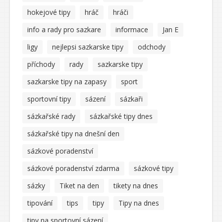
hokejové tipy
hráč
hráči
info a rady pro sazkare
informace
Jan E
ligy
nejlepsi sazkarske tipy
odchody
příchody
rady
sazkarske tipy
sazkarske tipy na zapasy
sport
sportovní tipy
sázení
sázkaři
sázkařské rady
sázkařské tipy dnes
sázkařské tipy na dnešní den
sázkové poradenství
sázkové poradenství zdarma
sázkové tipy
sázky
Tiket na den
tikety na dnes
tipování
tips
tipy
Tipy na dnes
tipy na sportovní sázení