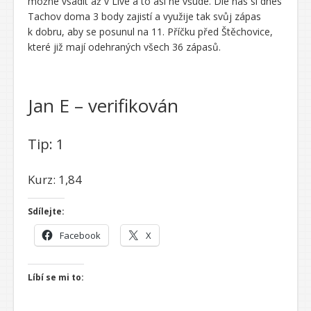
možné vsadit až v Live a to asi ne všude. Dle nás si dnes
Tachov doma 3 body zajistí a využije tak svůj zápas
k dobru, aby se posunul na 11. Příčku před Štěchovice,
které již mají odehraných všech 36 zápasů.
Jan E – verifikován
Tip: 1
Kurz: 1,84
Sdílejte:
Facebook
X
Líbí se mi to: