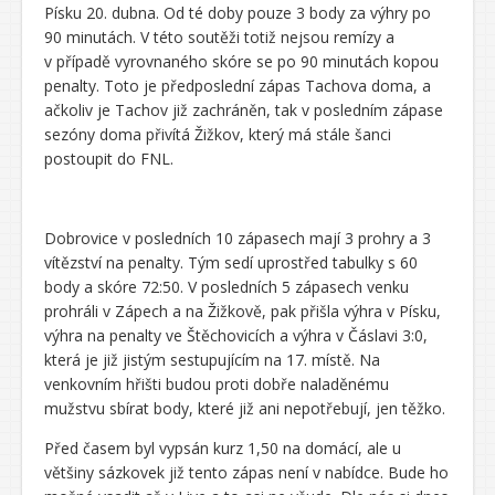
Písku 20. dubna. Od té doby pouze 3 body za výhry po
90 minutách. V této soutěži totiž nejsou remízy a
v případě vyrovnaného skóre se po 90 minutách kopou
penalty. Toto je předposlední zápas Tachova doma, a
ačkoliv je Tachov již zachráněn, tak v posledním zápase
sezóny doma přivítá Žižkov, který má stále šanci
postoupit do FNL.
Dobrovice v posledních 10 zápasech mají 3 prohry a 3
vítězství na penalty. Tým sedí uprostřed tabulky s 60
body a skóre 72:50. V posledních 5 zápasech venku
prohráli v Zápech a na Žižkově, pak přišla výhra v Písku,
výhra na penalty ve Štěchovicích a výhra v Čáslavi 3:0,
která je již jistým sestupujícím na 17. místě. Na
venkovním hřišti budou proti dobře naladěnému
mužstvu sbírat body, které již ani nepotřebují, jen těžko.
Před časem byl vypsán kurz 1,50 na domácí, ale u
většiny sázkovek již tento zápas není v nabídce. Bude ho