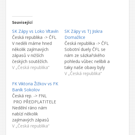
Související
SK Zápy vs Loko Vltavín
SK Zápy vs TJ Jiskra
Česká republika -> ČFL
Domažlice
V neděli máme hned
Česká republika -> ČFL
několik zajímavých
Sobotní duely ČFL se
zápasů v nižších
nám ze sázkařského
českých soutěžích.
pohledu vůbec nelíbili a
Analýzy na SK Zápy a
V „Česká republika“
taky naše obavy byly
podobné zápasy
v dopoledních
V „Česká republika“
nejsou příliš obsáhlé,
zápasech potvrzeny.
FK Viktoria Žižkov vs FK
protože například
Chrudim sice doma
Baník Sokolov
konkrétní informace o
porazila Dobrovice, ale
Česká rep. -> FNL
zraněních nejsou
jen těsně 2:1.
PRO PŘEDPLATITELE
snadno veřejně
Litoměřicko nakonec
Nedělní ráno nám
dostupné. Dění okolo
remizovalo a druhý bod
nabízí několik
klubů a jejich záměry
získalo až
zajímavých zápasů
se však vystopovat dají.
v penaltovém rozstřelu.
z českých nižších
V „Česká republika“
SK Zápy Loňský adept
Písek si doma poradil
soutěží. Viktoria Žižkov
na postup do…
s nevyzpytatelným