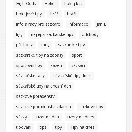
High Odds
Hokej
hokej bet
hokejové tipy
hráč
hráči
info a rady pro sazkare
informace
Jan E
ligy
nejlepsi sazkarske tipy
odchody
příchody
rady
sazkarske tipy
sazkarske tipy na zapasy
sport
sportovní tipy
sázení
sázkaři
sázkařské rady
sázkařské tipy dnes
sázkařské tipy na dnešní den
sázkové poradenství
sázkové poradenství zdarma
sázkové tipy
sázky
Tiket na den
tikety na dnes
tipování
tips
tipy
Tipy na dnes