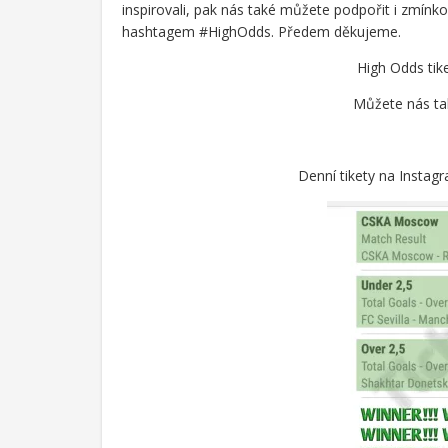
inspirovali, pak nás také můžete podpořit i zmínkou
hashtagem #HighOdds. Předem děkujeme.
High Odds tike
Můžete nás tak
Denní tikety na Instagr