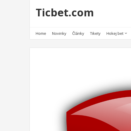
Ticbet.com
Home
Novinky
Články
Tikety
Hokej bet