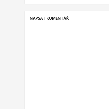
NAPSAT KOMENTÁŘ