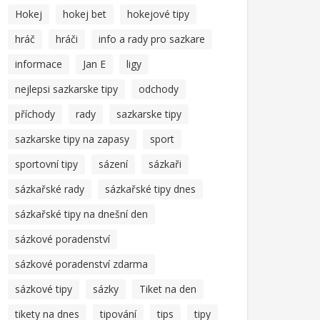
Hokej
hokej bet
hokejové tipy
hráč
hráči
info a rady pro sazkare
informace
Jan E
ligy
nejlepsi sazkarske tipy
odchody
příchody
rady
sazkarske tipy
sazkarske tipy na zapasy
sport
sportovní tipy
sázení
sázkaři
sázkařské rady
sázkařské tipy dnes
sázkařské tipy na dnešní den
sázkové poradenství
sázkové poradenství zdarma
sázkové tipy
sázky
Tiket na den
tikety na dnes
tipování
tips
tipy