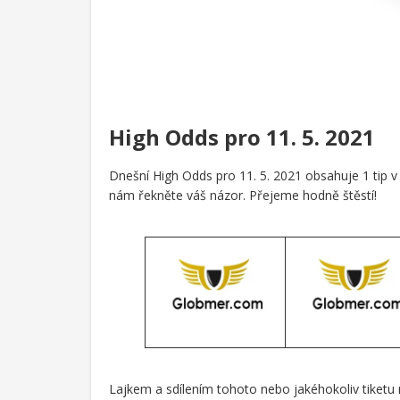
High Odds pro 11. 5. 2021
Dnešní High Odds pro 11. 5. 2021 obsahuje 1 tip v
nám řekněte váš názor. Přejeme hodně štěstí!
Lajkem a sdílením tohoto nebo jakéhokoliv tiketu