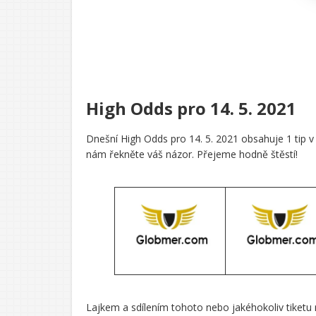
High Odds pro 14. 5. 2021
Dnešní High Odds pro 14. 5. 2021 obsahuje 1 tip v
nám řekněte váš názor. Přejeme hodně štěstí!
Lajkem a sdílením tohoto nebo jakéhokoliv tiketu