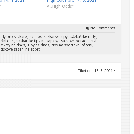
o 14. 4. 2021
High Odds pro 14. 3. 2021
“
V „High Odds“
No Comments
rady pro sazkare
nejlepsi sazkarske tipy
sázkařské rady
ešní den
sazkarske tipy na zapasy
sázkové poradenství
tikety na dnes
Tipy na dnes
tipy na sportovní sázení
ziskove sazeni na sport
Tiket dne 15. 5. 2021