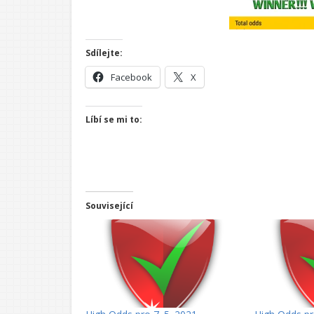
Sdílejte:
Facebook
X
Líbí se mi to:
Související