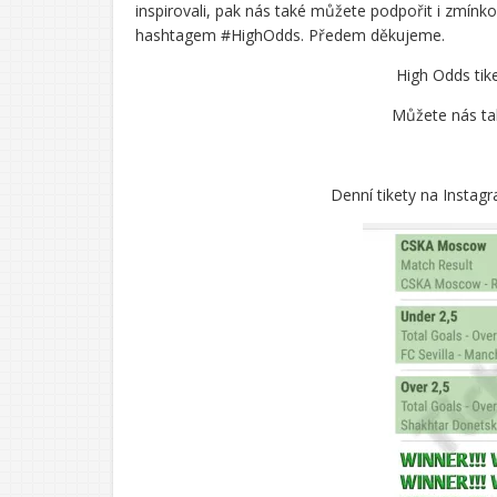
inspirovali, pak nás také můžete podpořit i zmínkou
hashtagem #HighOdds. Předem děkujeme.
High Odds tike
Můžete nás tak
Denní tikety na Instagr