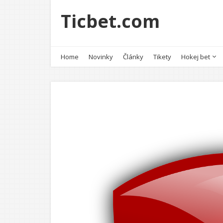
Ticbet.com
Home
Novinky
Články
Tikety
Hokej bet