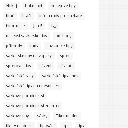
Hokej
hokej bet
hokejové tipy
hráč
hráči
info a rady pro sazkare
informace
Jan E
ligy
nejlepsi sazkarske tipy
odchody
příchody
rady
sazkarske tipy
sazkarske tipy na zapasy
sport
sportovní tipy
sázení
sázkaři
sázkařské rady
sázkařské tipy dnes
sázkařské tipy na dnešní den
sázkové poradenství
sázkové poradenství zdarma
sázkové tipy
sázky
Tiket na den
tikety na dnes
tipování
tips
tipy