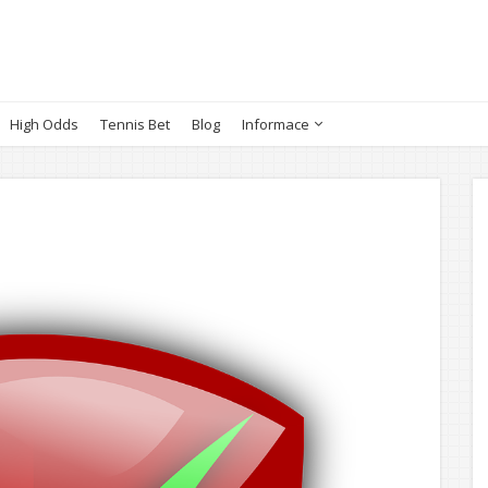
High Odds
Tennis Bet
Blog
Informace