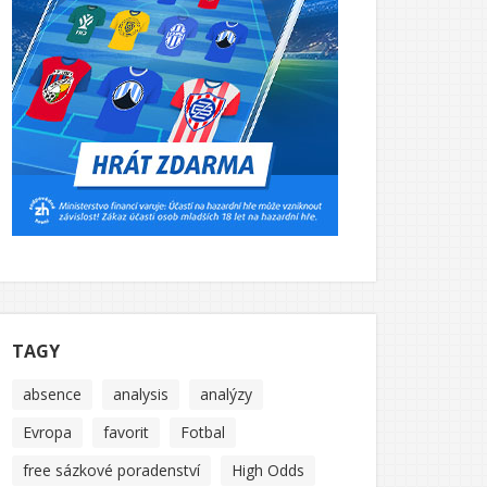
TAGY
absence
analysis
analýzy
Evropa
favorit
Fotbal
free sázkové poradenství
High Odds