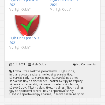
2021
2021
V „High Odds“
V „High Odds“
High Odds pro 15. 4.
2021
V „High Odds“
6. 4. 2021
High Odds
No Comments
Fotbal
free sázkové poradenství
High Odds
info a rady pro sazkare
nejlepsi sazkarske tipy
sázkařské rady
sazkarske tipy
sázkařské tipy dnes
sázkařské tipy na dnešní den
sazkarske tipy na zapasy
sázkové poradenství
sázkové poradenství zdarma
sázkové tipy
Tiket na den
tikety na dnes
Tipy na dnes
tipy na sportovní sázení
tipy na sportovní sázky
Úspěšné sportovní tipy zdarma
ziskove sazeni na sport