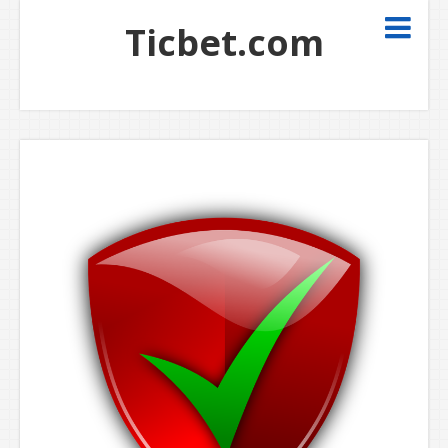
Ticbet.com