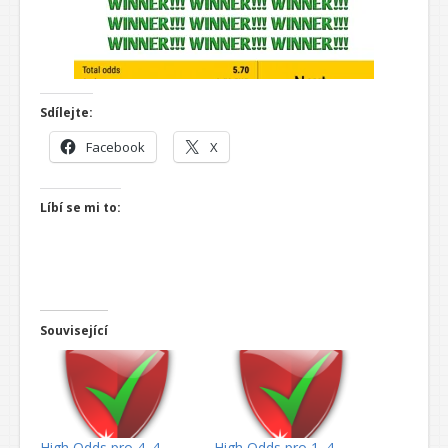
Sdílejte:
Facebook
X
Líbí se mi to:
Související
High Odds pro 4. 4.
High Odds pro 1. 4.