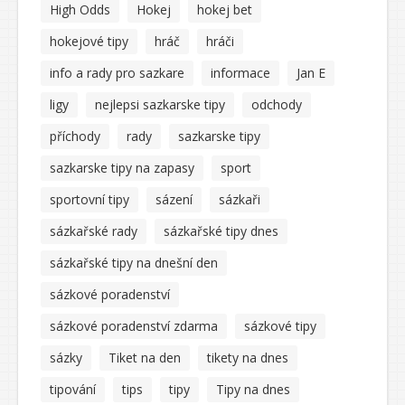
High Odds
Hokej
hokej bet
hokejové tipy
hráč
hráči
info a rady pro sazkare
informace
Jan E
ligy
nejlepsi sazkarske tipy
odchody
příchody
rady
sazkarske tipy
sazkarske tipy na zapasy
sport
sportovní tipy
sázení
sázkaři
sázkařské rady
sázkařské tipy dnes
sázkařské tipy na dnešní den
sázkové poradenství
sázkové poradenství zdarma
sázkové tipy
sázky
Tiket na den
tikety na dnes
tipování
tips
tipy
Tipy na dnes