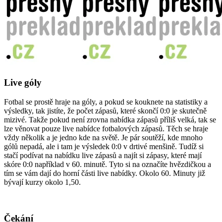
Live góly
Fotbal se prostě hraje na góly, a pokud se kouknete na statistiky a
výsledky, tak jistíte, že počet zápasů, které skončí 0:0 je skutečně
mizivé. Takže pokud není zrovna nabídka zápasů příliš velká, tak se
lze věnovat pouze live nabídce fotbalových zápasů. Těch se hraje
vždy několik a je jedno kde na světě. Je pár soutěží, kde mnoho
gólů nepadá, ale i tam je výsledek 0:0 v drtivé menšině. Tudíž si
stačí podívat na nabídku live zápasů a najít si zápasy, které mají
skóre 0:0 například v 60. minutě. Tyto si na označíte hvězdičkou a
tím se vám dají do horní části live nabídky. Okolo 60. Minuty již
bývají kurzy okolo 1,50.
Čekání