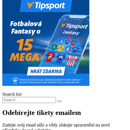
Search for:
Odebírejte tikety emailem
Zadejte svůj email níže a vždy získejte upozornění na nové