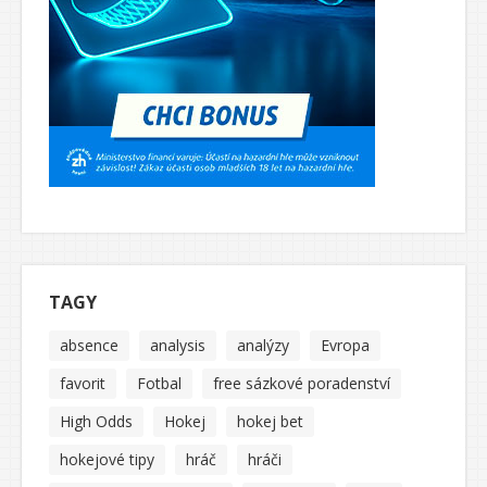
TAGY
absence
analysis
analýzy
Evropa
favorit
Fotbal
free sázkové poradenství
High Odds
Hokej
hokej bet
hokejové tipy
hráč
hráči