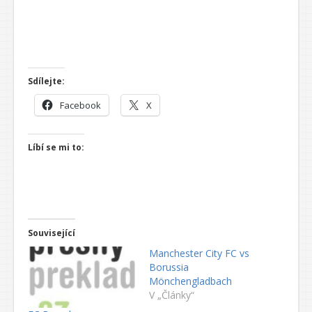
Sdílejte:
Facebook
X
Líbí se mi to:
Související
Manchester City FC vs
Borussia
Mönchengladbach
V „Články“