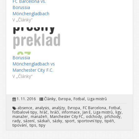
FC Barcelona vs.
Borussia
Mönchengladbach
V „Články“
Borussia
Mönchengladbach vs
Manchester City F.C.
V „Články“
1. 11. 2016
Články
Evropa
Fotbal
Liga mistrů
absence
analysis
analýzy
Evropa
FC Barcelona
Fotbal
fotbalové tipy
hráč
hráči
informace
Jan E
Liga mistrů
ligy
manažer
manažeři
Manchester City FC
odchody
příchody
rady
sázení
sázkaři
sázky
sport
sportovní tipy
tipéři
tipování
tips
tipy