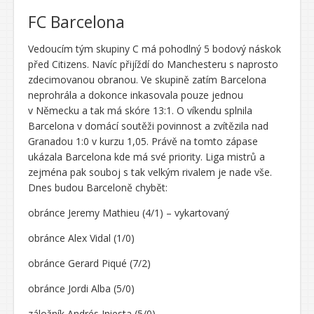
FC Barcelona
Vedoucím tým skupiny C má pohodlný 5 bodový náskok
před Citizens. Navíc přijíždí do Manchesteru s naprosto
zdecimovanou obranou. Ve skupině zatím Barcelona
neprohrála a dokonce inkasovala pouze jednou
v Německu a tak má skóre 13:1. O víkendu splnila
Barcelona v domácí soutěži povinnost a zvítězila nad
Granadou 1:0 v kurzu 1,05. Právě na tomto zápase
ukázala Barcelona kde má své priority. Liga mistrů a
zejména pak souboj s tak velkým rivalem je nade vše.
Dnes budou Barceloně chybět:
obránce Jeremy Mathieu (4/1) – vykartovaný
obránce Alex Vidal (1/0)
obránce Gerard Piqué (7/2)
obránce Jordi Alba (5/0)
záložník Andrés Iniesta (5/0)