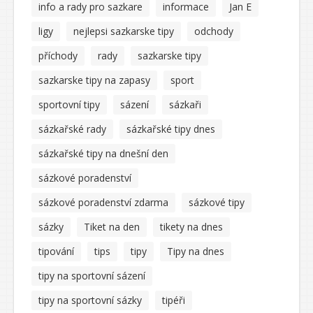
info a rady pro sazkare
informace
Jan E
ligy
nejlepsi sazkarske tipy
odchody
příchody
rady
sazkarske tipy
sazkarske tipy na zapasy
sport
sportovní tipy
sázení
sázkaři
sázkařské rady
sázkařské tipy dnes
sázkařské tipy na dnešní den
sázkové poradenství
sázkové poradenství zdarma
sázkové tipy
sázky
Tiket na den
tikety na dnes
tipování
tips
tipy
Tipy na dnes
tipy na sportovní sázení
tipy na sportovní sázky
tipéři