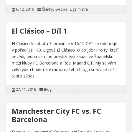
6. 12. 2016
Články
Evropa
Liga mistrů
El Clásico – Díl 1
El Clásico V sobotu 3. prosince v 16:15 CET se odehraje
v pořadí již 173. Ligové El Clásico. O co jde? Pro ty, kteří
nevědí, jedná se o nejprestižnější zápas ve Španělsku
mezi kluby FC Barcelona a Real Madrid C.F. My se vám
celý týden budeme v rámci našeho blogu snažit přiblížit
tento zápas…
27. 11. 2016
Blog
Manchester City FC vs. FC
Barcelona
Evropa -> Liga mistrů Dnes se vydáme do Anglie na