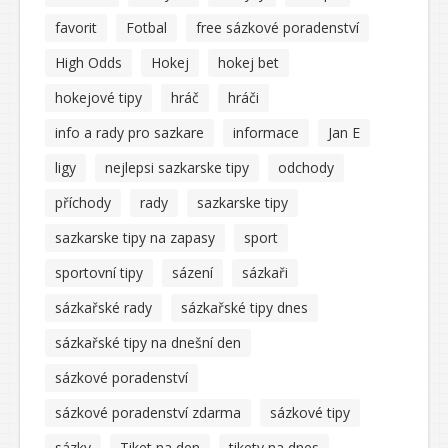
favorit
Fotbal
free sázkové poradenství
High Odds
Hokej
hokej bet
hokejové tipy
hráč
hráči
info a rady pro sazkare
informace
Jan E
ligy
nejlepsi sazkarske tipy
odchody
příchody
rady
sazkarske tipy
sazkarske tipy na zapasy
sport
sportovní tipy
sázení
sázkaři
sázkařské rady
sázkařské tipy dnes
sázkařské tipy na dnešní den
sázkové poradenství
sázkové poradenství zdarma
sázkové tipy
sázky
Tiket na den
tikety na dnes