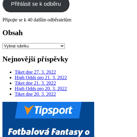
Přihlásit se k odběru
Připojte se k 40 dalším odběratelům
Obsah
Obsah
Nejnovější příspěvky
Tiket dne 27. 3. 2022
High Odds pro 21. 3. 2022
Tiket dne 21. 3. 2022
High Odds pro 20. 3. 2022
Tiket dne 20. 3. 2022