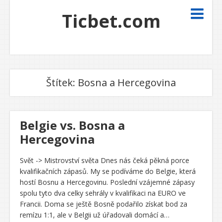
Ticbet.com
Štítek:
Bosna a Hercegovina
Belgie vs. Bosna a
Hercegovina
Svět -> Mistrovství světa Dnes nás čeká pěkná porce
kvalifikačních zápasů. My se podíváme do Belgie, která
hostí Bosnu a Hercegovinu. Poslední vzájemné zápasy
spolu tyto dva celky sehrály v kvalifikaci na EURO ve
Francii. Doma se ještě Bosně podařilo získat bod za
remízu 1:1, ale v Belgii už úřadovali domácí a…