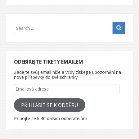
ODEBÍREJTE TIKETY EMAILEM
Zadejte svůj email níže a vždy získejte upozornění na
nové příspěvky do své schránky.
Emailová adresa
PŘIHLÁSIT SE K ODBĚRU
Připojte se k 40 dalším odběratelům