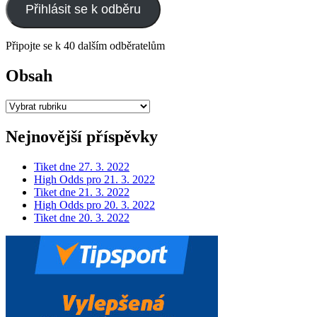
Přihlásit se k odběru
Připojte se k 40 dalším odběratelům
Obsah
Obsah
Nejnovější příspěvky
Tiket dne 27. 3. 2022
High Odds pro 21. 3. 2022
Tiket dne 21. 3. 2022
High Odds pro 20. 3. 2022
Tiket dne 20. 3. 2022