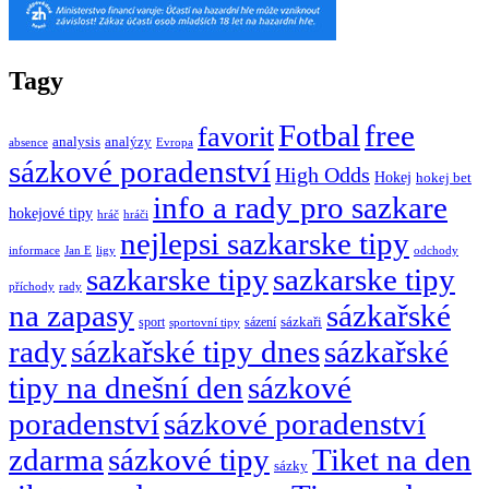
Tagy
Fotbal
free
favorit
analysis
analýzy
absence
Evropa
sázkové poradenství
High Odds
Hokej
hokej bet
info a rady pro sazkare
hokejové tipy
hráč
hráči
nejlepsi sazkarske tipy
informace
Jan E
ligy
odchody
sazkarske tipy
sazkarske tipy
rady
příchody
na zapasy
sázkařské
sázení
sázkaři
sport
sportovní tipy
rady
sázkařské tipy dnes
sázkařské
tipy na dnešní den
sázkové
poradenství
sázkové poradenství
zdarma
sázkové tipy
Tiket na den
sázky