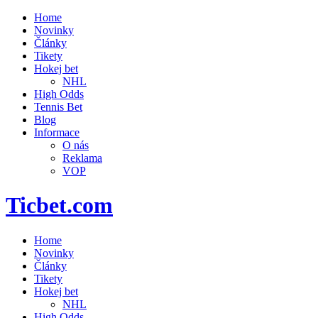
Home
Novinky
Články
Tikety
Hokej bet
NHL
High Odds
Tennis Bet
Blog
Informace
O nás
Reklama
VOP
Ticbet.com
Home
Novinky
Články
Tikety
Hokej bet
NHL
High Odds