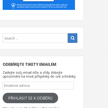
ODEBÍREJTE TIKETY EMAILEM
Zadejte svůj email níže a vždy získejte
upozornění na nové příspěvky do své schránky.
Emailová adresa
PŘIHLÁSIT SE K ODBĚRU