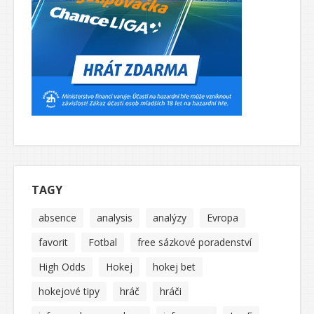
TAGY
absence
analysis
analýzy
Evropa
favorit
Fotbal
free sázkové poradenství
High Odds
Hokej
hokej bet
hokejové tipy
hráč
hráči