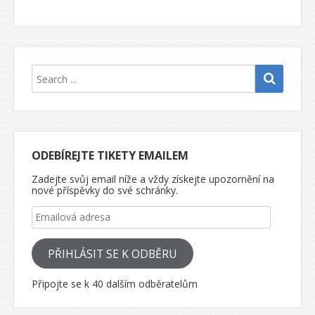
ODEBÍREJTE TIKETY EMAILEM
Zadejte svůj email níže a vždy získejte upozornění na
nové příspěvky do své schránky.
Emailová adresa
PŘIHLÁSIT SE K ODBĚRU
Připojte se k 40 dalším odběratelům