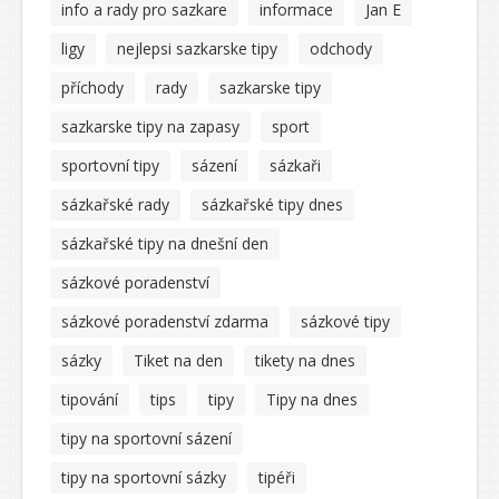
info a rady pro sazkare
informace
Jan E
ligy
nejlepsi sazkarske tipy
odchody
příchody
rady
sazkarske tipy
sazkarske tipy na zapasy
sport
sportovní tipy
sázení
sázkaři
sázkařské rady
sázkařské tipy dnes
sázkařské tipy na dnešní den
sázkové poradenství
sázkové poradenství zdarma
sázkové tipy
sázky
Tiket na den
tikety na dnes
tipování
tips
tipy
Tipy na dnes
tipy na sportovní sázení
tipy na sportovní sázky
tipéři