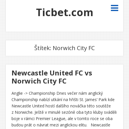
Ticbet.com
Štítek:
Norwich City FC
Newcastle United FC vs
Norwich City FC
Anglie -> Championship Dnes večer nám anglický
Championship nabízí utkání na hřišti St. James‘ Park kde
Newcastle United hostí dalšího nováčka této soutěže
z Norwiche. Ještě v minulé sezóně oba tyto kluby sváděli
boje v rámci Premier League, ale v tomto roce se oba
budou prát o návrat mezi anglickou elitu. Newcastle