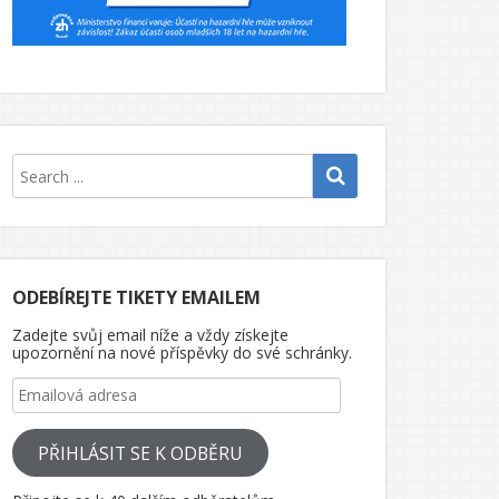
ODEBÍREJTE TIKETY EMAILEM
Zadejte svůj email níže a vždy získejte
upozornění na nové příspěvky do své schránky.
Emailová adresa
PŘIHLÁSIT SE K ODBĚRU