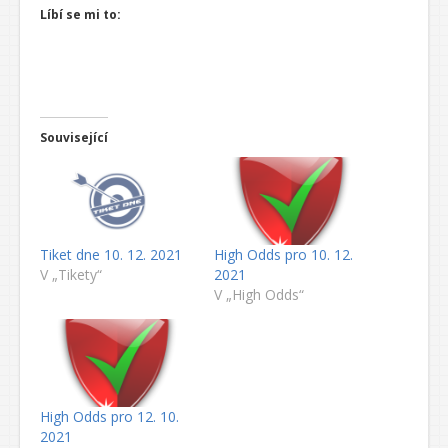
Líbí se mi to:
Související
Tiket dne 10. 12. 2021
High Odds pro 10. 12.
V „Tikety“
2021
V „High Odds“
High Odds pro 12. 10.
2021