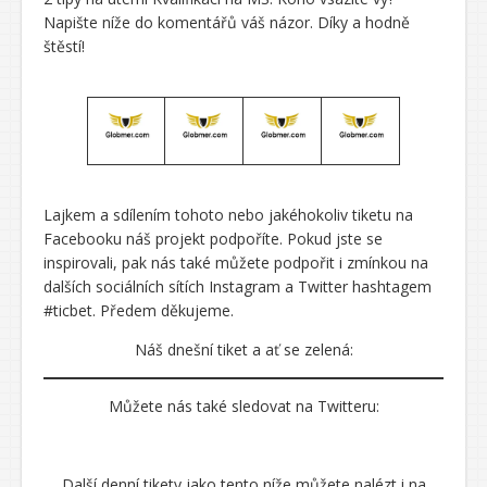
Napište níže do komentářů váš názor. Díky a hodně
štěstí!
Lajkem a sdílením tohoto nebo jakéhokoliv tiketu na
Facebooku náš projekt podpoříte. Pokud jste se
inspirovali, pak nás také můžete podpořit i zmínkou na
dalších sociálních sítích Instagram a Twitter hashtagem
#ticbet. Předem děkujeme.
Náš dnešní tiket a ať se zelená:
Můžete nás také sledovat na Twitteru:
Další denní tikety jako tento níže můžete nalézt i na