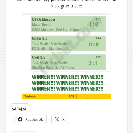
Instagramu zde:
Sdílejte:
Facebook
X