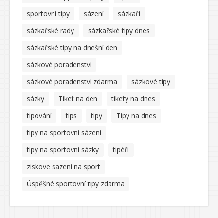
sportovní tipy
sázení
sázkaři
sázkařské rady
sázkařské tipy dnes
sázkařské tipy na dnešní den
sázkové poradenství
sázkové poradenství zdarma
sázkové tipy
sázky
Tiket na den
tikety na dnes
tipování
tips
tipy
Tipy na dnes
tipy na sportovní sázení
tipy na sportovní sázky
tipéři
ziskove sazeni na sport
Úspěšné sportovní tipy zdarma