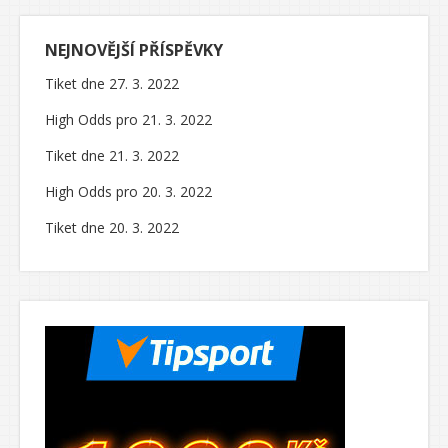
NEJNOVĚJŠÍ PŘÍSPĚVKY
Tiket dne 27. 3. 2022
High Odds pro 21. 3. 2022
Tiket dne 21. 3. 2022
High Odds pro 20. 3. 2022
Tiket dne 20. 3. 2022