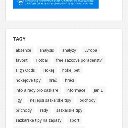
TAGY
absence
analysis
analýzy
Evropa
favorit
Fotbal
free sázkové poradenství
High Odds
Hokej
hokej bet
hokejové tipy
hráč
hráči
info a rady pro sazkare
informace
Jan E
ligy
nejlepsi sazkarske tipy
odchody
příchody
rady
sazkarske tipy
sazkarske tipy na zapasy
sport