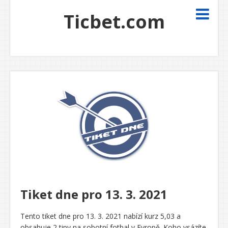
Ticbet.com
Tiket dne pro 13. 3. 2021
Tento tiket dne pro 13. 3. 2021 nabízí kurz 5,03 a
obsahuje 2 tipy na sobotní fotbal v Evropě. Koho vsázíte