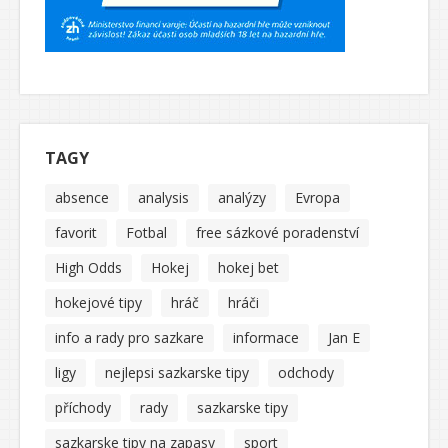
TAGY
absence
analysis
analýzy
Evropa
favorit
Fotbal
free sázkové poradenství
High Odds
Hokej
hokej bet
hokejové tipy
hráč
hráči
info a rady pro sazkare
informace
Jan E
ligy
nejlepsi sazkarske tipy
odchody
příchody
rady
sazkarske tipy
sazkarske tipy na zapasy
sport