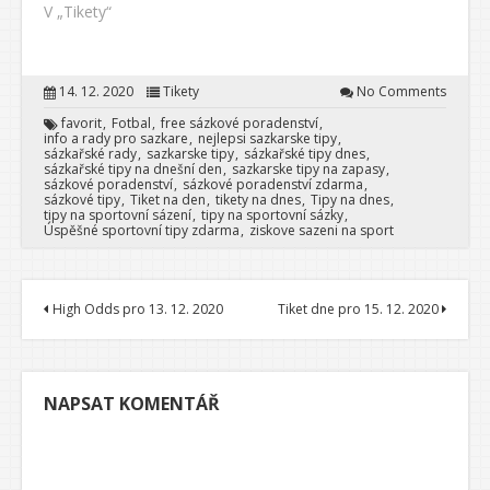
V „Tikety“
14. 12. 2020
Tikety
No Comments
favorit
Fotbal
free sázkové poradenství
info a rady pro sazkare
nejlepsi sazkarske tipy
sázkařské rady
sazkarske tipy
sázkařské tipy dnes
sázkařské tipy na dnešní den
sazkarske tipy na zapasy
sázkové poradenství
sázkové poradenství zdarma
sázkové tipy
Tiket na den
tikety na dnes
Tipy na dnes
tipy na sportovní sázení
tipy na sportovní sázky
Úspěšné sportovní tipy zdarma
ziskove sazeni na sport
High Odds pro 13. 12. 2020
Tiket dne pro 15. 12. 2020
NAPSAT KOMENTÁŘ