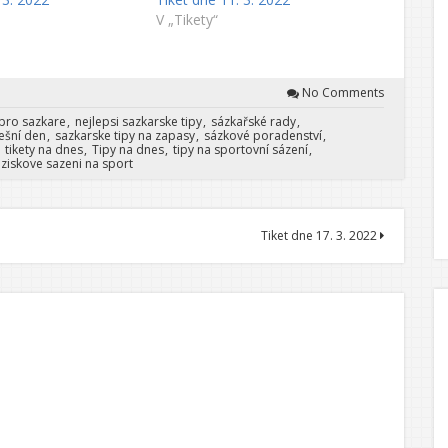
V „Tikety“
No Comments
 pro sazkare
nejlepsi sazkarske tipy
sázkařské rady
ešní den
sazkarske tipy na zapasy
sázkové poradenství
tikety na dnes
Tipy na dnes
tipy na sportovní sázení
ziskove sazeni na sport
Tiket dne 17. 3. 2022