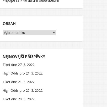
Připojte se k 40 dalším odběratelům
OBSAH
Obsah
NEJNOVĚJŠÍ PŘÍSPĚVKY
Tiket dne 27. 3. 2022
High Odds pro 21. 3. 2022
Tiket dne 21. 3. 2022
High Odds pro 20. 3. 2022
Tiket dne 20. 3. 2022