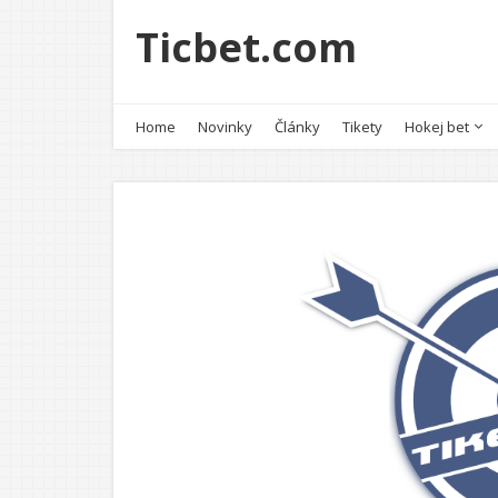
Ticbet.com
Home
Novinky
Články
Tikety
Hokej bet