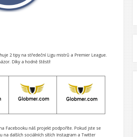
ahuje 2 tipy na středeční Ligu mistrů a Premier League.
zor. Díky a hodně štěstí!
 na Facebooku náš projekt podpoříte. Pokud jste se
 na dalších sociálních sítích Instagram a Twitter