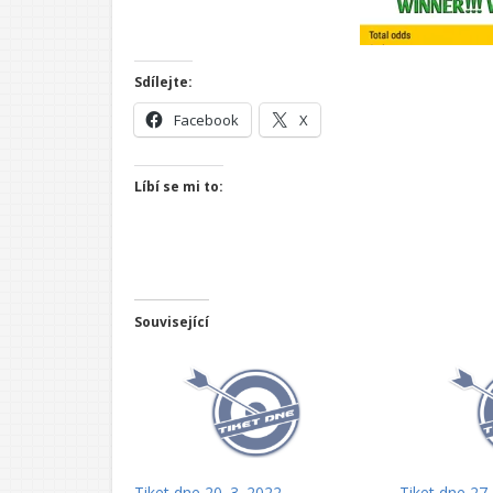
Sdílejte:
Facebook
X
Líbí se mi to:
Související
Tiket dne 20. 3. 2022
Tiket dne 27.