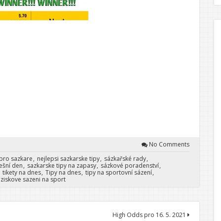
No Comments
 pro sazkare
nejlepsi sazkarske tipy
sázkařské rady
ešní den
sazkarske tipy na zapasy
sázkové poradenství
tikety na dnes
Tipy na dnes
tipy na sportovní sázení
ziskove sazeni na sport
High Odds pro 16. 5. 2021