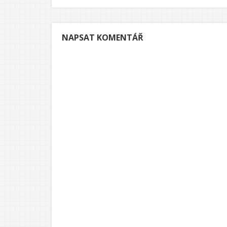
NAPSAT KOMENTÁŘ