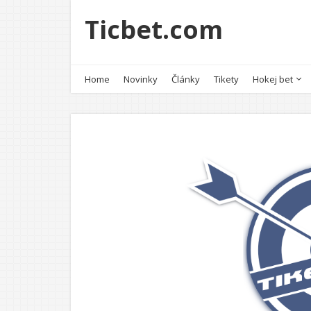
Ticbet.com
Home
Novinky
Články
Tikety
Hokej bet