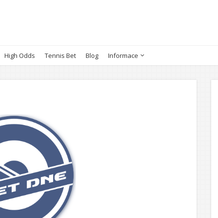
High Odds
Tennis Bet
Blog
Informace