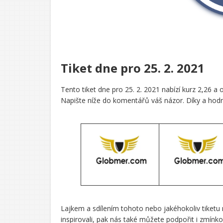
Tiket dne pro 25. 2. 2021
Tento tiket dne pro 25. 2. 2021 nabízí kurz 2,26 a 
Napište níže do komentářů váš názor. Díky a hodně
Lajkem a sdílením tohoto nebo jakéhokoliv tiketu
inspirovali, pak nás také můžete podpořit i zmínkou