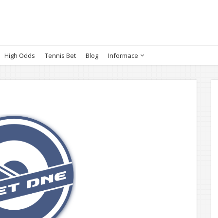
High Odds
Tennis Bet
Blog
Informace