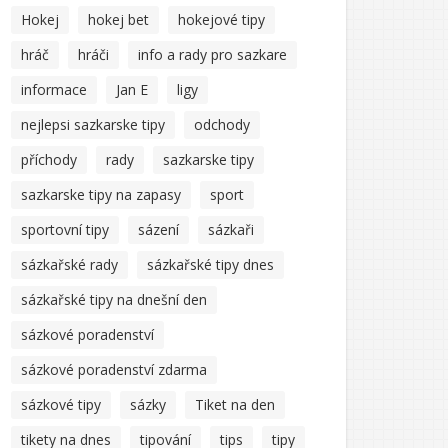
Hokej
hokej bet
hokejové tipy
hráč
hráči
info a rady pro sazkare
informace
Jan E
ligy
nejlepsi sazkarske tipy
odchody
příchody
rady
sazkarske tipy
sazkarske tipy na zapasy
sport
sportovní tipy
sázení
sázkaři
sázkařské rady
sázkařské tipy dnes
sázkařské tipy na dnešní den
sázkové poradenství
sázkové poradenství zdarma
sázkové tipy
sázky
Tiket na den
tikety na dnes
tipování
tips
tipy