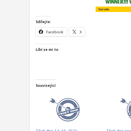
Sdílejte:
Facebook
X
Líbí se mi to:
Související
Tiket dne 14. 10. 2021
Tiket dne pro