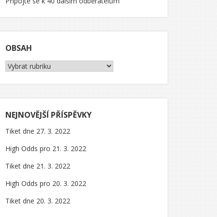
Připojte se k 40 dalším odběratelům
OBSAH
Obsah
NEJNOVĚJŠÍ PŘÍSPĚVKY
Tiket dne 27. 3. 2022
High Odds pro 21. 3. 2022
Tiket dne 21. 3. 2022
High Odds pro 20. 3. 2022
Tiket dne 20. 3. 2022