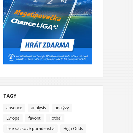
TAGY
absence
analysis
analýzy
Evropa
favorit
Fotbal
free sázkové poradenství
High Odds