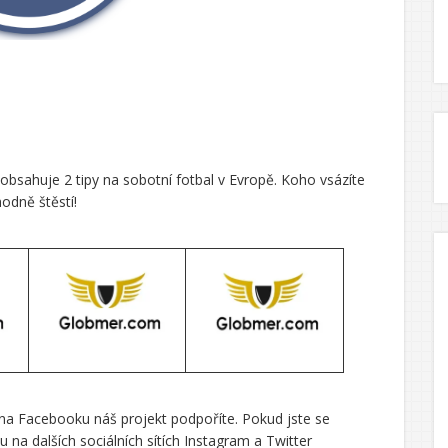
a obsahuje 2 tipy na sobotní fotbal v Evropě. Koho vsázíte
odně štěstí!
 na Facebooku náš projekt podpoříte. Pokud jste se
 na dalších sociálních sítích Instagram a Twitter