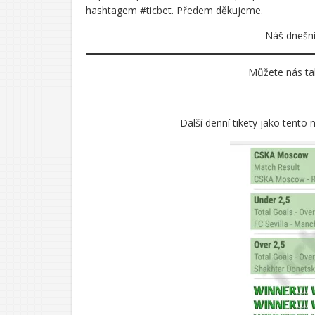
hashtagem #ticbet. Předem děkujeme.
Náš dnešní 
Můžete nás tak
Další denní tikety jako tento