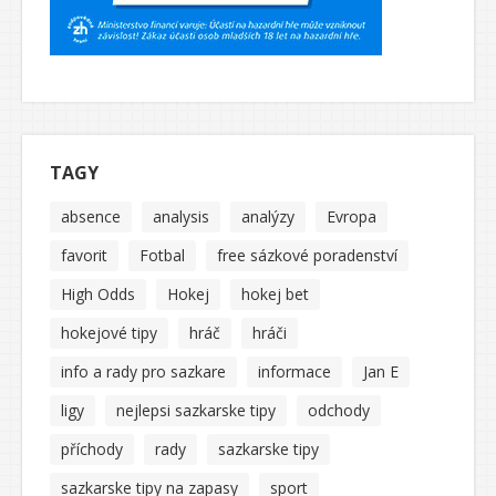
TAGY
absence
analysis
analýzy
Evropa
favorit
Fotbal
free sázkové poradenství
High Odds
Hokej
hokej bet
hokejové tipy
hráč
hráči
info a rady pro sazkare
informace
Jan E
ligy
nejlepsi sazkarske tipy
odchody
příchody
rady
sazkarske tipy
sazkarske tipy na zapasy
sport