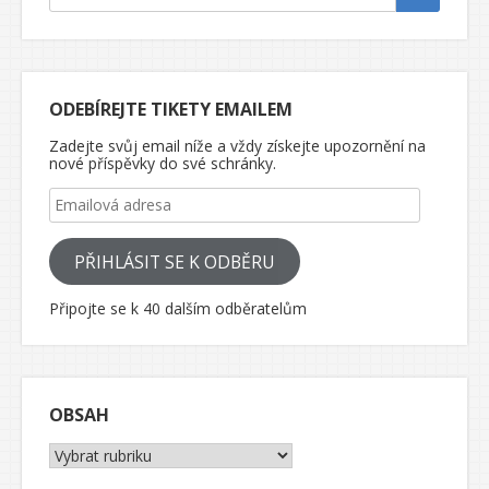
ODEBÍREJTE TIKETY EMAILEM
Zadejte svůj email níže a vždy získejte upozornění na
nové příspěvky do své schránky.
Emailová adresa
PŘIHLÁSIT SE K ODBĚRU
Připojte se k 40 dalším odběratelům
OBSAH
Obsah