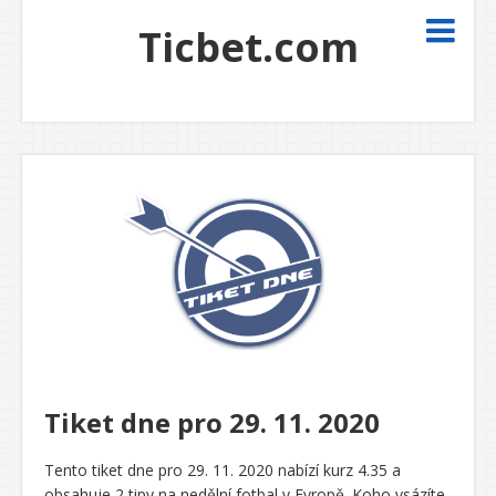
Ticbet.com
Tiket dne pro 29. 11. 2020
Tento tiket dne pro 29. 11. 2020 nabízí kurz 4.35 a
obsahuje 2 tipy na nedělní fotbal v Evropě. Koho vsázíte