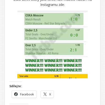
Instagramu zde:
Sdílejte:
Facebook
X