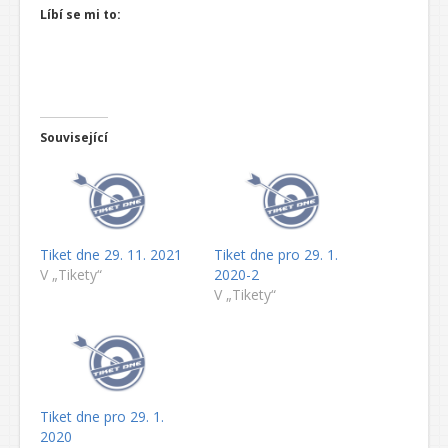
Líbí se mi to:
Související
Tiket dne 29. 11. 2021
Tiket dne pro 29. 1.
V „Tikety“
2020-2
V „Tikety“
Tiket dne pro 29. 1.
2020