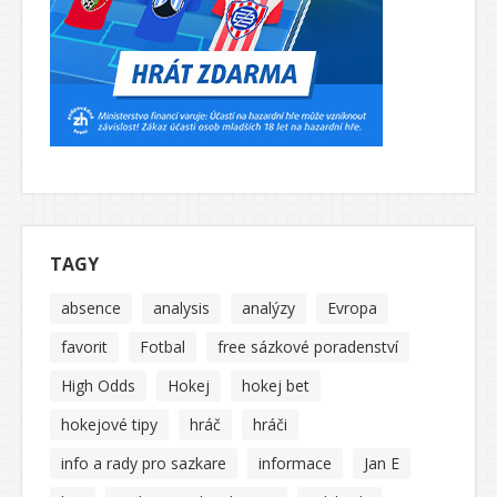
TAGY
absence
analysis
analýzy
Evropa
favorit
Fotbal
free sázkové poradenství
High Odds
Hokej
hokej bet
hokejové tipy
hráč
hráči
info a rady pro sazkare
informace
Jan E