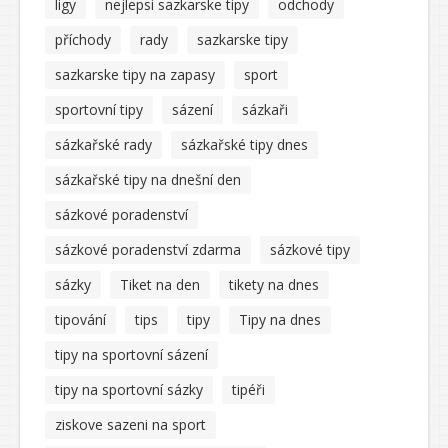
ligy
nejlepsi sazkarske tipy
odchody
příchody
rady
sazkarske tipy
sazkarske tipy na zapasy
sport
sportovní tipy
sázení
sázkaři
sázkařské rady
sázkařské tipy dnes
sázkařské tipy na dnešní den
sázkové poradenství
sázkové poradenství zdarma
sázkové tipy
sázky
Tiket na den
tikety na dnes
tipování
tips
tipy
Tipy na dnes
tipy na sportovní sázení
tipy na sportovní sázky
tipéři
ziskove sazeni na sport