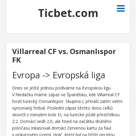
Ticbet.com
Villarreal CF vs. Osmanlıspor
FK
Evropa -> Evropská liga
Dnes se ještě jednou podíváme na Evropskou ligu.
V hledáčku máme zápas ve Španělsku, kde Villarreal CF
hostí turecký Osmanlispor. Skupina L přináší zatím velmi
vyrovnaný fotbal. Poslední zápas těchto dvou celků
skončil v minulém kole EL na turecké půdě přestřelkou
2:2. Domácí vedli 2:0, ale hned na začátku druhého
poločasu inkasovali domácí červenou kartu za faul
v pokutovém území. Hráč, který byl na hřišti necelou