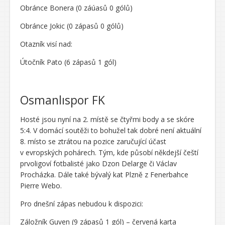
Obránce Bonera (0 záúasů 0 gólů)
Obránce Jokic (0 zápasů 0 gólů)
Otazník visí nad:
Útočník Pato (6 zápasů 1 gól)
Osmanlıspor FK
Hosté jsou nyní na 2. místě se čtyřmi body a se skóre
5:4. V domácí soutěži to bohužel tak dobré není aktuální
8. místo se ztrátou na pozice zaručující účast
v evropských pohárech. Tým, kde působí někdejší čeští
prvoligoví fotbalisté jako Dzon Delarge či Václav
Procházka. Dále také bývalý kat Plzně z Fenerbahce
Pierre Webo.
Pro dnešní zápas nebudou k dispozici:
Záložník Guven (9 zápasů 1 gól) – červená karta