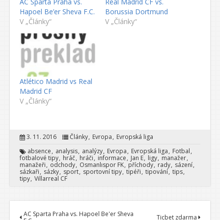
AC Sparta Praha vs.
Real Madrid CF vs.
Hapoel Be’er Sheva F.C.
Borussia Dortmund
V „Články“
V „Články“
Atlético Madrid vs Real
Madrid CF
V „Články“
3. 11. 2016
Články
Evropa
Evropská liga
absence
analysis
analýzy
Evropa
Evropská liga
Fotbal
fotbalové tipy
hráč
hráči
informace
Jan E
ligy
manažer
manažeři
odchody
Osmanlıspor FK
příchody
rady
sázení
sázkaři
sázky
sport
sportovní tipy
tipéři
tipování
tips
tipy
Villarreal CF
AC Sparta Praha vs. Hapoel Be'er Sheva
Ticbet zdarma