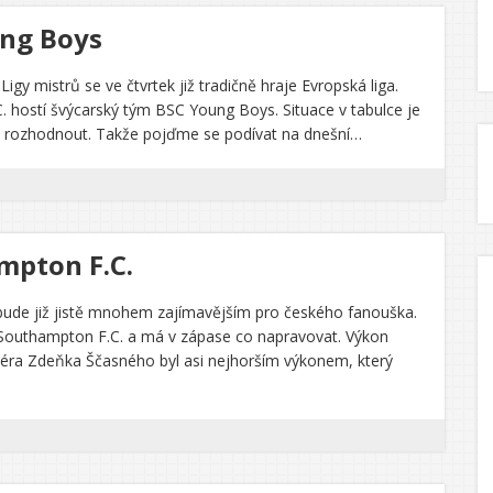
ung Boys
gy mistrů se ve čtvrtek již tradičně hraje Evropská liga.
 hostí švýcarský tým BSC Young Boys. Situace v tabulce je
ně rozhodnout. Takže pojďme se podívat na dnešní…
mpton F.C.
 bude již jistě mnohem zajímavějším pro českého fanouška.
ý Southampton F.C. a má v zápase co napravovat. Výkon
enéra Zdeňka Ščasného byl asi nejhorším výkonem, který