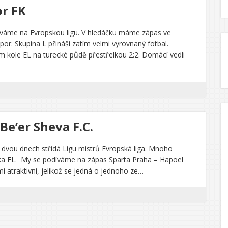
or FK
díváme na Evropskou ligu. V hledáčku máme zápas ve
por. Skupina L přináší zatím velmi vyrovnaný fotbal.
m kole EL na turecké půdě přestřelkou 2:2. Domácí vedli
Be’er Sheva F.C.
o dvou dnech střídá Ligu mistrů Evropská liga. Mnoho
itka EL. My se podíváme na zápas Sparta Praha – Hapoel
i atraktivní, jelikož se jedná o jednoho ze…