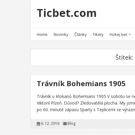
Ticbet.com
Home
Novinky
Články
Tikety
Hokej bet
Štítek:
Trávník Bohemians 1905
Trávník u Klokanů Bohemians 1905 V sobotu se ne
Viktorií Plzeň. Důvod? Zledovatělá plocha. My jsme 
po 60. minutě zápasu Sparty s Teplicemi se výrazn
6. 12. 2016
Blog