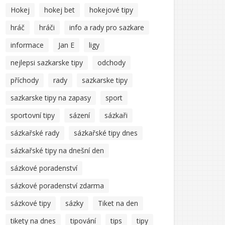
Hokej
hokej bet
hokejové tipy
hráč
hráči
info a rady pro sazkare
informace
Jan E
ligy
nejlepsi sazkarske tipy
odchody
příchody
rady
sazkarske tipy
sazkarske tipy na zapasy
sport
sportovní tipy
sázení
sázkaři
sázkařské rady
sázkařské tipy dnes
sázkařské tipy na dnešní den
sázkové poradenství
sázkové poradenství zdarma
sázkové tipy
sázky
Tiket na den
tikety na dnes
tipování
tips
tipy