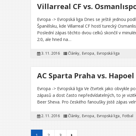
Villarreal CF vs. Osmanlısp
Evropa -> Evropská liga Dnes se ještě jednou po
Španělsku, kde Villarreal CF hostí turecký Osmanlis
Poslední zápas těchto dvou celků skončil v minulé
2:0, ale hned na…
3. 11. 2016
Články
Evropa
Evropská liga
AC Sparta Praha vs. Hapoel 
Evropa -> Evropská liga Ve čtvrtek jako obvykle p
zápasů a dost často nepředvídatelných, to je viz
Beer Sheva. Pro českého fanoušky jistě zápas velm
2. 11. 2016
Články
Evropa
Evropská liga
Fotbal
Stránkování příspěvků
1
2
3