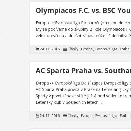
Olympiacos F.C. vs. BSC Yo
Evropa -> Evropská liga Po náročných dvou dnech Li
My se podíváme do skupiny B, kde Olympiacos F.C.
velmi otevřená a dnešní zápas může již definitiv
24. 11. 2016
Články
Evropa
Evropská liga
Fotbal
AC Sparta Praha vs. Southa
Evropa -> Evropská liga Další zápas Evropské ligy
AC Sparta Praha přivítá v Praze na Letné anglick
Sparty v první zápase stále ještě pod vedením tr
Letenský klub v posledních letech…
24. 11. 2016
Články
Evropa
Evropská liga
Fotbal