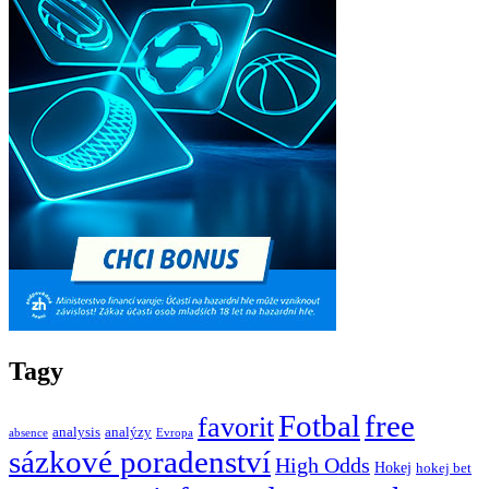
Tagy
Fotbal
free
favorit
analysis
analýzy
absence
Evropa
sázkové poradenství
High Odds
Hokej
hokej bet