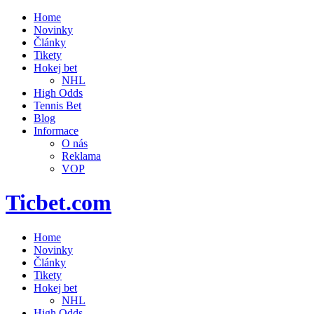
Home
Novinky
Články
Tikety
Hokej bet
NHL
High Odds
Tennis Bet
Blog
Informace
O nás
Reklama
VOP
Ticbet.com
Home
Novinky
Články
Tikety
Hokej bet
NHL
High Odds