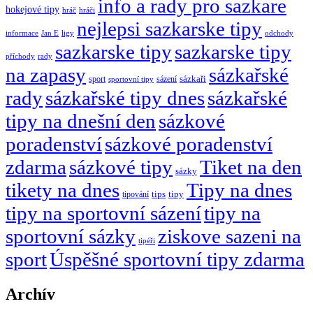
info a rady pro sazkare
hokejové tipy
hráč
hráči
nejlepsi sazkarske tipy
informace
Jan E
ligy
odchody
sazkarske tipy
sazkarske tipy
rady
příchody
na zapasy
sázkařské
sázení
sázkaři
sport
sportovní tipy
rady
sázkařské tipy dnes
sázkařské
tipy na dnešní den
sázkové
poradenství
sázkové poradenství
zdarma
sázkové tipy
Tiket na den
sázky
tikety na dnes
Tipy na dnes
tipy
tipování
tips
tipy na sportovní sázení
tipy na
sportovní sázky
ziskove sazeni na
tipéři
sport
Úspěšné sportovní tipy zdarma
Archív