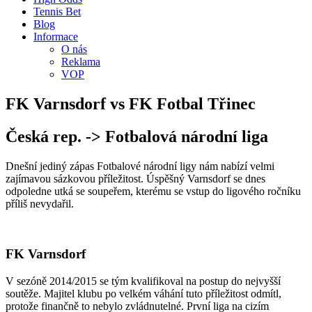
Tennis Bet
Blog
Informace
O nás
Reklama
VOP
FK Varnsdorf vs FK Fotbal Třinec
Česká rep. -> Fotbalová národní liga
Dnešní jediný zápas Fotbalové národní ligy nám nabízí velmi
zajímavou sázkovou příležitost. Úspěšný Varnsdorf se dnes
odpoledne utká se soupeřem, kterému se vstup do ligového ročníku
příliš nevydařil.
FK Varnsdorf
V sezóně 2014/2015 se tým kvalifikoval na postup do nejvyšší
soutěže. Majitel klubu po velkém váhání tuto příležitost odmítl,
protože finančně to nebylo zvládnutelné. První liga na cizím