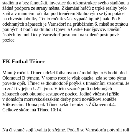
stadiónu a bez fanoušků, investice do rekonstrukce svého stadiónu a
žádná podpora ze strany města. Zklamání hráčů z trpké reality bylo
znát a v minulém ročníku pod trenérem Skuhravým se tým potácel
na chvostu tabulky. Tento ročník však vypadá úplně jinak. Po 6
odehraných zápasech je Varnsdorf na průběžném 6. místě se ztrátou
pouhých 3 bodů na druhou Opavu a České Budějovice. Dnešní
úspěch by mohl tedy Varnsdorf posunout na sdílené postupové
pozice.
FK Fotbal Třinec
Minulý ročník Třinec udržel fotbalovou národní ligu o 6 bodů před
Olomoucí B týmem. V tomto roce je však otázka, zda se toto týmu
povede opět. Třinec se dlouhodobě potýká s finančními starostmi. Je
to znát i v jejich U21 týmu. V této sezóně po 6 odehraných
zápasech opět okupuje sestupové pozice. Jediné vítězství přišlo
v domácím moravskoslezském derby proti nováčkovi soutěže
Vítkovicím. Doma pak Třinec zvládl remízu s Žižkovem 4:4.
Celkové skóre má Třinec 10:14.
Na čí straně stojí kvalita je zřejmé. Podaří se Varnsdorfu potvrdit roli