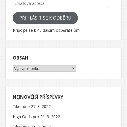
Emailová adresa
PŘIHLÁSIT SE K ODBĚRU
Připojte se k 40 dalším odběratelům
OBSAH
Obsah
NEJNOVĚJŠÍ PŘÍSPĚVKY
Tiket dne 27. 3. 2022
High Odds pro 21. 3. 2022
Tiket dne 21. 3. 2022