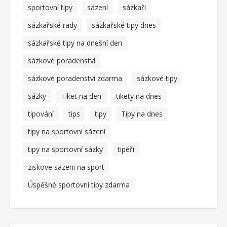
sportovní tipy
sázení
sázkaři
sázkařské rady
sázkařské tipy dnes
sázkařské tipy na dnešní den
sázkové poradenství
sázkové poradenství zdarma
sázkové tipy
sázky
Tiket na den
tikety na dnes
tipování
tips
tipy
Tipy na dnes
tipy na sportovní sázení
tipy na sportovní sázky
tipéři
ziskove sazeni na sport
Úspěšné sportovní tipy zdarma