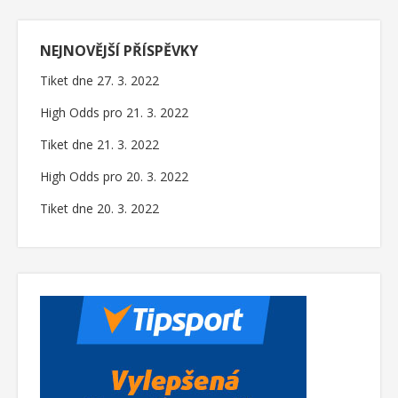
NEJNOVĚJŠÍ PŘÍSPĚVKY
Tiket dne 27. 3. 2022
High Odds pro 21. 3. 2022
Tiket dne 21. 3. 2022
High Odds pro 20. 3. 2022
Tiket dne 20. 3. 2022