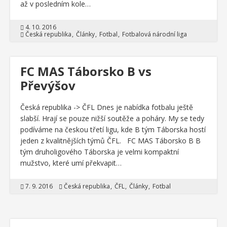
až v posledním kole…
4. 10. 2016
Česká republika
Články
Fotbal
Fotbalová národní liga
FC MAS Táborsko B vs
Převýšov
Česká republika -> ČFL Dnes je nabídka fotbalu ještě
slabší. Hrají se pouze nižší soutěže a poháry. My se tedy
podíváme na českou třetí ligu, kde B tým Táborska hostí
jeden z kvalitnějších týmů ČFL. FC MAS Táborsko B B
tým druholigového Táborska je velmi kompaktní
mužstvo, které umí překvapit…
7. 9. 2016
Česká republika
ČFL
Články
Fotbal