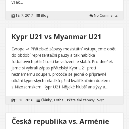
však…
18. 7. 2017
Blog
No Comments
Kypr U21 vs Myanmar U21
Evropa -> Přátelské zápasy mezistátní Vstupujeme opět
do období reprezentační pauzy a tak nabídka
fotbalových příležitostí ke vsázení je slabá. Pro dnešek
jsme si vybrali zápas přátelský Kypr U21 proti
neznámému soupeři, protože se jedná o přípravné
utkání kyperských mladíků před kvalifikačním duelem
s Nizozemskem. Kypr U21 Nějaké hlubší analýzy a…
5. 10. 2016
Články
Fotbal
Přátelské zápasy
Svět
Česká republika vs. Arménie