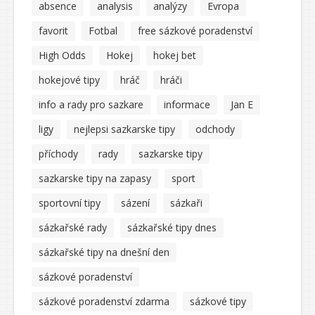
absence
analysis
analýzy
Evropa
favorit
Fotbal
free sázkové poradenství
High Odds
Hokej
hokej bet
hokejové tipy
hráč
hráči
info a rady pro sazkare
informace
Jan E
ligy
nejlepsi sazkarske tipy
odchody
příchody
rady
sazkarske tipy
sazkarske tipy na zapasy
sport
sportovní tipy
sázení
sázkaři
sázkařské rady
sázkařské tipy dnes
sázkařské tipy na dnešní den
sázkové poradenství
sázkové poradenství zdarma
sázkové tipy