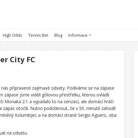
High Odds
Tennis Bet
Blog
Informace
er City FC
o nás připravené zajímavé odvety. Podíváme se na zápase
 zápase jsme viděli gólovou přestřelku, kterou ovládli
áči Monaka 2:1 a vypadalo to na senzaci, ale domácí hráči
 a zápas otočili. Nutno podotknout, že v 50. minutě zahodil
ž zmíněný Kolumbijec a na domácí straně Sergio Aguero, oba
vat na odvetu.