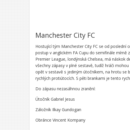
Manchester City FC
Hostující tým Manchester City FC se od poslední odve
postup v anglickém FA Cupu do semifinále mírně z
Premier League, londýnská Chelsea, má náskok des
všechny zápasy v plné sestavě, tudíž hráči mohou
opět v sestavě s jediným útočníkem, na hrotu se b
rychlých protiútocích. S pěti brankami je tento ry
Do zápasu nezasáhnou zranění:
Útočník Gabriel Jesus
Záložník Ilkay Gundogan
Obránce Vincent Kompany