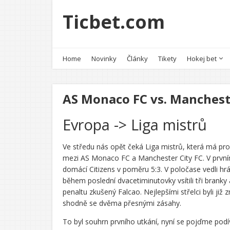
Ticbet.com
Home
Novinky
Články
Tikety
Hokej bet
AS Monaco FC vs. Manchest
Evropa -> Liga mistrů
Ve středu nás opět čeká Liga mistrů, která má pr
mezi AS Monaco FC a Manchester City FC. V prvním
domácí Citizens v poměru 5:3. V poločase vedli hr
během poslední dvacetiminutovky vsítili tři branky
penaltu zkušený Falcao. Nejlepšími střelci byli ji
shodně se dvěma přesnými zásahy.
To byl souhrn prvního utkání, nyní se pojďme podí