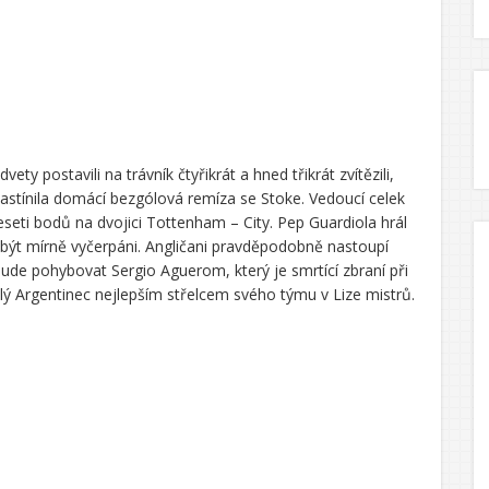
ty postavili na trávník čtyřikrát a hned třikrát zvítězili,
astínila domácí bezgólová remíza se Stoke. Vedoucí celek
eti bodů na dvojici Tottenham – City. Pep Guardiola hrál
 být mírně vyčerpáni. Angličani pravděpodobně nastoupí
ude pohybovat Sergio Aguerom, který je smrtící zbraní při
chlý Argentinec nejlepším střelcem svého týmu v Lize mistrů.