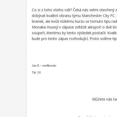
Co si z toho všeho vzít? Čeká nás velmi otevřený
dobývat kvalitní obranu týmu Manchester City FC.
branek, ale kvůli nízkému kurzu se tomuto tipu ra
Monaka musejí v zápase zvítězit alespoň o dvě bra
soupeři, kterému by tento výsledek postačil. Kval
bude pro tento zápas rozhodující. Proto volíme t
Jan E – verifikován
Tip: 1X
Můžete nás tak