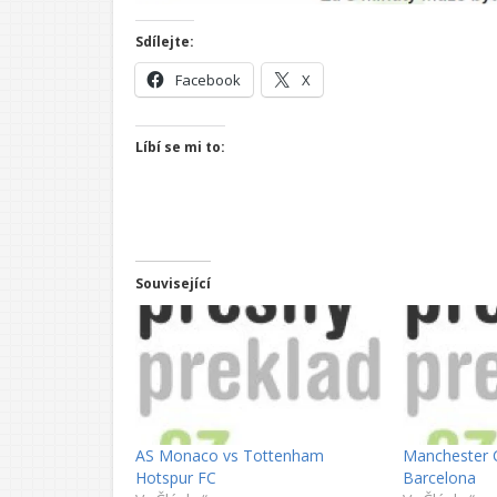
Sdílejte:
Facebook
X
Líbí se mi to:
Související
AS Monaco vs Tottenham
Manchester C
Hotspur FC
Barcelona