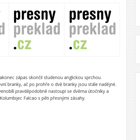
nakonec zápas skončil studenou anglickou sprchou.
vní branky, ač po prohře o dvě branky jsou stále nadějné.
rvenobílí pravděpodobně nastoupí se dvěma útočníky a
 Kolumbijec Falcao s pěti přesnými zásahy.