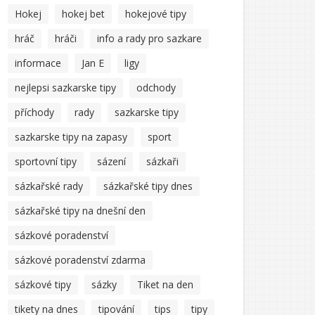
Hokej
hokej bet
hokejové tipy
hráč
hráči
info a rady pro sazkare
informace
Jan E
ligy
nejlepsi sazkarske tipy
odchody
příchody
rady
sazkarske tipy
sazkarske tipy na zapasy
sport
sportovní tipy
sázení
sázkaři
sázkařské rady
sázkařské tipy dnes
sázkařské tipy na dnešní den
sázkové poradenství
sázkové poradenství zdarma
sázkové tipy
sázky
Tiket na den
tikety na dnes
tipování
tips
tipy