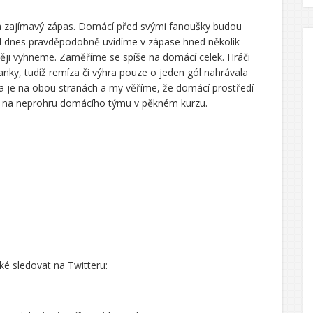
 a zajímavý zápas. Domácí před svými fanoušky budou
 I dnes pravděpodobně uvidíme v zápase hned několik
ději vyhneme. Zaměříme se spíše na domácí celek. Hráči
nky, tudíž remíza či výhra pouze o jeden gól nahrávala
ita je na obou stranách a my věříme, že domácí prostředí
ip na neprohru domácího týmu v pěkném kurzu.
é sledovat na Twitteru: