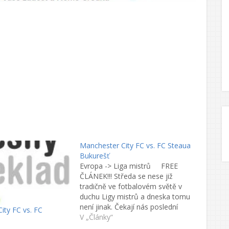
Manchester City FC vs. FC Steaua
Bukurešť
Evropa -> Liga mistrů FREE
ČLÁNEK!!! Středa se nese již
tradičně ve fotbalovém světě v
duchu Ligy mistrů a dneska tomu
není jinak. Čekají nás poslední
ity FC vs. FC
odvety před skupinou. Nás zaujal
V „Články“
zápas mezi celky Manchester City